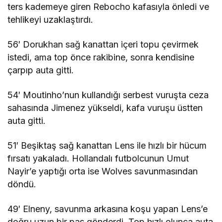
ters kademeye giren Rebocho kafasıyla önledi ve
tehlikeyi uzaklaştırdı.
56′ Dorukhan sağ kanattan içeri topu çevirmek
istedi, ama top önce rakibine, sonra kendisine
çarpıp auta gitti.
54′ Moutinho’nun kullandığı serbest vuruşta ceza
sahasında Jimenez yükseldi, kafa vuruşu üstten
auta gitti.
51′ Beşiktaş sağ kanattan Lens ile hızlı bir hücum
fırsatı yakaladı. Hollandalı futbolcunun Umut
Nayir’e yaptığı orta ise Wolves savunmasından
döndü.
49′ Elneny, savunma arkasına koşu yapan Lens’e
doğru uzun bir pas gönderdi. Top hızlı olunca auta