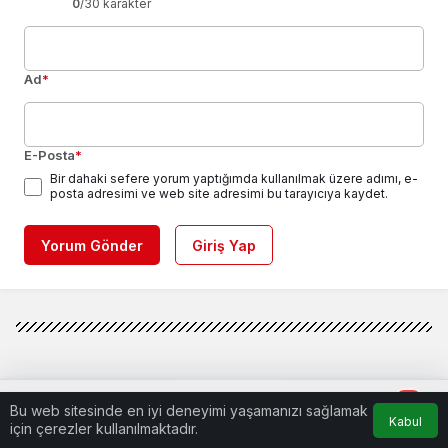
0
/30 karakter
Ad
*
E-Posta
*
Bir dahaki sefere yorum yaptığımda kullanılmak üzere adımı, e-
posta adresimi ve web site adresimi bu tarayıcıya kaydet.
Yorum Gönder
Giriş Yap
0
Bu web sitesinde en iyi deneyimi yaşamanızı sağlamak
Kabul
için çerezler kullanılmaktadır.
Anasayfa
Akış
Hesabım
Bildirimler