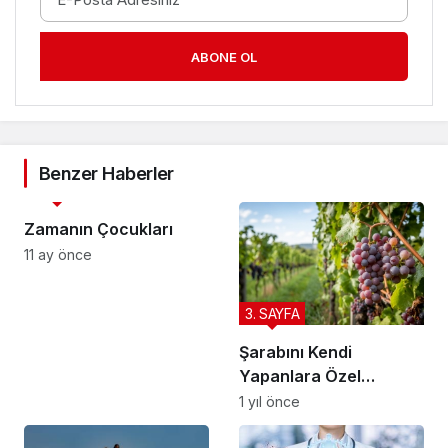
ABONE OL
Benzer Haberler
3. SAYFA
Zamanın Çocukları
11 ay önce
3. SAYFA
Şarabını Kendi
Yapanlara Özel
Tavsiyeler
1 yıl önce