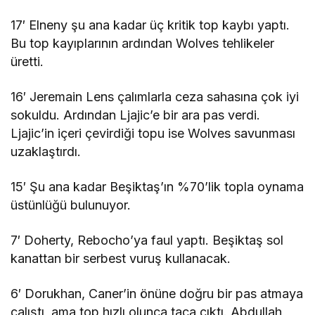
17′ Elneny şu ana kadar üç kritik top kaybı yaptı.
Bu top kayıplarının ardından Wolves tehlikeler
üretti.
16′ Jeremain Lens çalımlarla ceza sahasına çok iyi
sokuldu. Ardından Ljajic’e bir ara pas verdi.
Ljajic’in içeri çevirdiği topu ise Wolves savunması
uzaklaştırdı.
15′ Şu ana kadar Beşiktaş’ın %70’lik topla oynama
üstünlüğü bulunuyor.
7′ Doherty, Rebocho’ya faul yaptı. Beşiktaş sol
kanattan bir serbest vuruş kullanacak.
6′ Dorukhan, Caner’in önüne doğru bir pas atmaya
çalıştı, ama top hızlı olunca taca çıktı. Abdullah