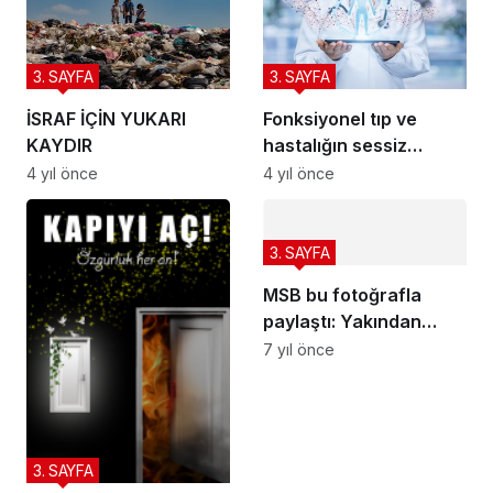
3. SAYFA
3. SAYFA
İSRAF İÇİN YUKARI
Fonksiyonel tıp ve
KAYDIR
hastalığın sessiz
adımları
4 yıl önce
4 yıl önce
3. SAYFA
MSB bu fotoğrafla
paylaştı: Yakından
takip ediyoruz
7 yıl önce
3. SAYFA