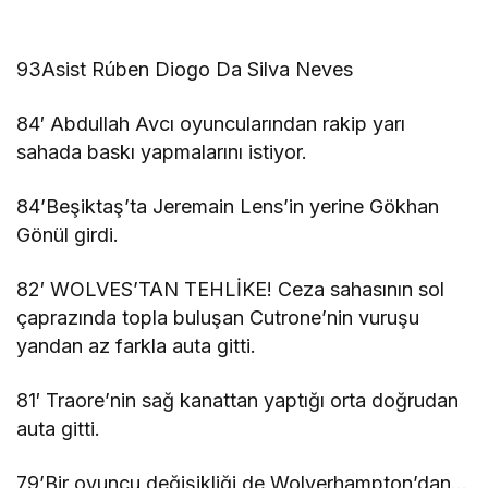
93Asist Rúben Diogo Da Silva Neves
84′ Abdullah Avcı oyuncularından rakip yarı
sahada baskı yapmalarını istiyor.
84’Beşiktaş’ta Jeremain Lens’in yerine Gökhan
Gönül girdi.
82′ WOLVES’TAN TEHLİKE! Ceza sahasının sol
çaprazında topla buluşan Cutrone’nin vuruşu
yandan az farkla auta gitti.
81′ Traore’nin sağ kanattan yaptığı orta doğrudan
auta gitti.
79’Bir oyuncu değişikliği de Wolverhampton’dan…