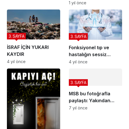
Tavsiyeler
1 yıl önce
3. SAYFA
3. SAYFA
İSRAF İÇİN YUKARI
Fonksiyonel tıp ve
KAYDIR
hastalığın sessiz
adımları
4 yıl önce
4 yıl önce
3. SAYFA
MSB bu fotoğrafla
paylaştı: Yakından
takip ediyoruz
7 yıl önce