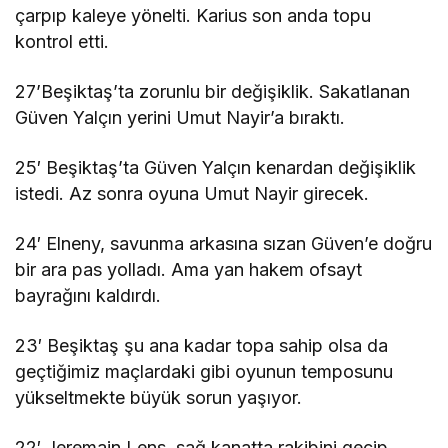
çarpıp kaleye yönelti. Karius son anda topu
kontrol etti.
27’Beşiktaş’ta zorunlu bir değişiklik. Sakatlanan
Güven Yalçın yerini Umut Nayir’a bıraktı.
25′ Beşiktaş’ta Güven Yalçın kenardan değişiklik
istedi. Az sonra oyuna Umut Nayir girecek.
24′ Elneny, savunma arkasına sızan Güven’e doğru
bir ara pas yolladı. Ama yan hakem ofsayt
bayrağını kaldırdı.
23′ Beşiktaş şu ana kadar topa sahip olsa da
geçtiğimiz maçlardaki gibi oyunun temposunu
yükseltmekte büyük sorun yaşıyor.
22′ Jeremain Lens, sağ kanatta rakibini geçip