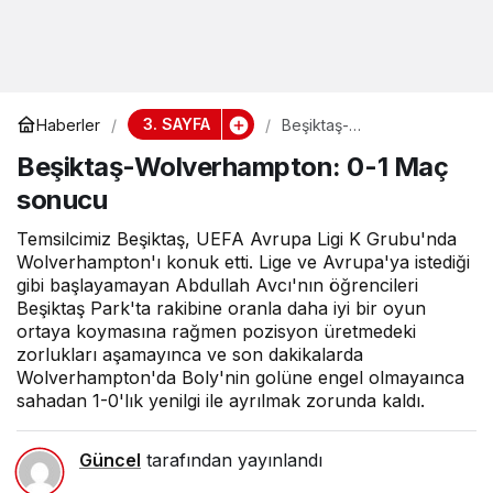
3. SAYFA
Haberler
Beşiktaş-
Wolverhampton: 0-1 Maç
Beşiktaş-Wolverhampton: 0-1 Maç
sonucu
sonucu
Temsilcimiz Beşiktaş, UEFA Avrupa Ligi K Grubu'nda
Wolverhampton'ı konuk etti. Lige ve Avrupa'ya istediği
gibi başlayamayan Abdullah Avcı'nın öğrencileri
Beşiktaş Park'ta rakibine oranla daha iyi bir oyun
ortaya koymasına rağmen pozisyon üretmedeki
zorlukları aşamayınca ve son dakikalarda
Wolverhampton'da Boly'nin golüne engel olmayaınca
sahadan 1-0'lık yenilgi ile ayrılmak zorunda kaldı.
Güncel
tarafından yayınlandı