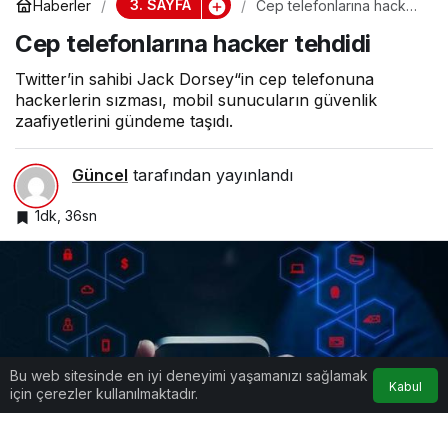
3. SAYFA
Haberler
Cep telefonlarına hacker
tehdidi
Cep telefonlarına hacker tehdidi
Twitter’in sahibi Jack Dorsey“in cep telefonuna
hackerlerin sızması, mobil sunucuların güvenlik
zaafiyetlerini gündeme taşıdı.
Güncel
tarafından yayınlandı
1dk, 36sn
Bu web sitesinde en iyi deneyimi yaşamanızı sağlamak
Kabul
için çerezler kullanılmaktadır.