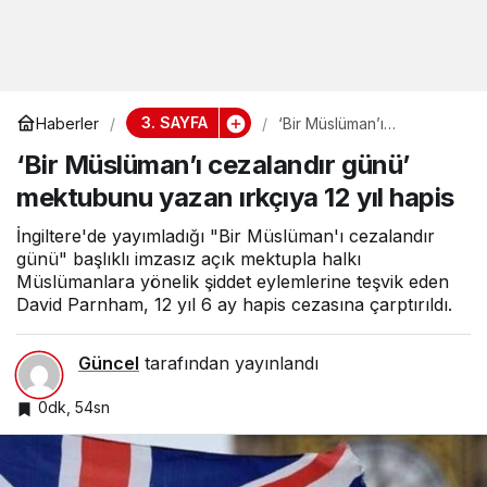
3. SAYFA
Haberler
‘Bir Müslüman’ı
cezalandır günü’
‘Bir Müslüman’ı cezalandır günü’
mektubunu yazan ırkçıya
12 yıl hapis
mektubunu yazan ırkçıya 12 yıl hapis
İngiltere'de yayımladığı "Bir Müslüman'ı cezalandır
günü" başlıklı imzasız açık mektupla halkı
Müslümanlara yönelik şiddet eylemlerine teşvik eden
David Parnham, 12 yıl 6 ay hapis cezasına çarptırıldı.
Güncel
tarafından yayınlandı
0dk, 54sn