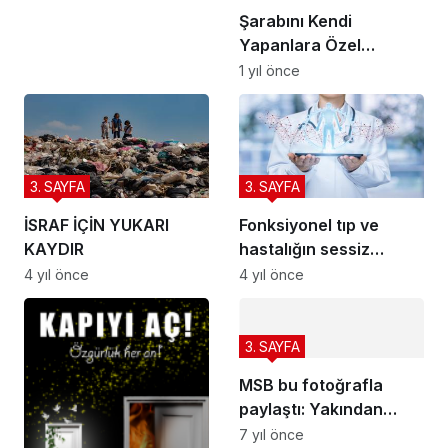
Şarabını Kendi
Yapanlara Özel
Tavsiyeler
1 yıl önce
3. SAYFA
3. SAYFA
İSRAF İÇİN YUKARI
Fonksiyonel tıp ve
KAYDIR
hastalığın sessiz
adımları
4 yıl önce
4 yıl önce
3. SAYFA
MSB bu fotoğrafla
paylaştı: Yakından
takip ediyoruz
7 yıl önce