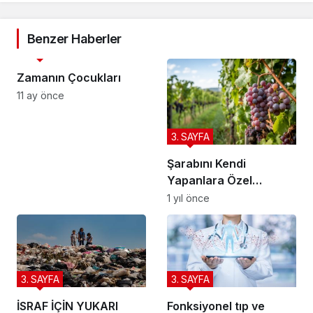
Benzer Haberler
3. SAYFA
Zamanın Çocukları
11 ay önce
3. SAYFA
Şarabını Kendi
Yapanlara Özel
Tavsiyeler
1 yıl önce
3. SAYFA
3. SAYFA
İSRAF İÇİN YUKARI
Fonksiyonel tıp ve