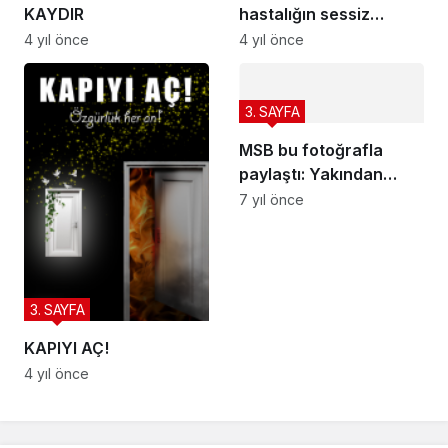
KAYDIR
hastalığın sessiz
adımları
4 yıl önce
4 yıl önce
3. SAYFA
MSB bu fotoğrafla
paylaştı: Yakından
takip ediyoruz
7 yıl önce
3. SAYFA
KAPIYI AÇ!
4 yıl önce