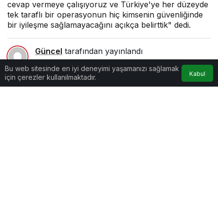
cevap vermeye çalışıyoruz ve Türkiye'ye her düzeyde
tek taraflı bir operasyonun hiç kimsenin güvenliğinde
bir iyileşme sağlamayacağını açıkça belirttik" dedi.
Güncel
tarafından yayınlandı
Bu web sitesinde en iyi deneyimi yaşamanızı sağlamak
3dk, 36sn
Kabul
için çerezler kullanılmaktadır.
Google'da Abone Ol
0
Paylaş
Beğen
ABD’nin Suriye Özel Temsilcisi James Jeffrey,
New York’ta düzenlediği basın toplantısında
Suriye’deki gelişmelere ilişkin açıklamalarda
bulundu.