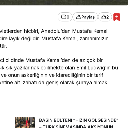
0
Paylaş
2
vletlerden hiçbiri, Anadolu’dan Mustafa Kemal
ire layık değildir. Mustafa Kemal, zamanımızın
tir.
inci cildinde Mustafa Kemal’den de az çok bir
ık sık yazılar nakledilmekte olan Emil Ludwig’in bu
e onun askerliğinin ve idareciliğinin bir tarifi
etine ait izahatı da geniş olarak şuraya almak
BASIN BÜLTENİ “HIZIN GÖLGESİNDE”
– TÜRK SİNEMASINDA AKSİYONUN