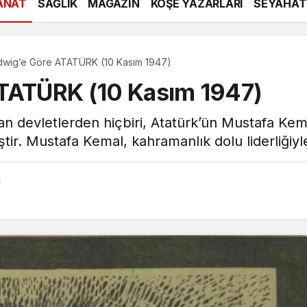
ANAT
SAĞLIK
MAGAZİN
KÖŞE YAZARLARI
SEYAHAT
udwig’e Göre ATATÜRK (10 Kasım 1947)
ATATÜRK (10 Kasım 1947)
an devletlerden hiçbiri, Atatürk’ün Mustafa Kem
ir. Mustafa Kemal, kahramanlık dolu liderliğiyle
ı