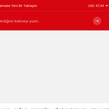
plamada Yeni Bir Yaklaşım
USD
47,34