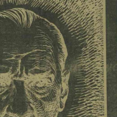
EKONOMİ
Konak Tel Çit, Tel Çit
Hesaplamada Yeni Bir
Yaklaşım