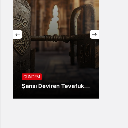
GÜNDE
SON 
GÜNDEM
KANU
Şansı Deviren Tevafuk…
AYIN