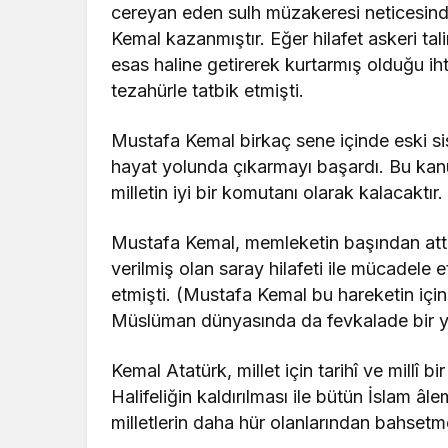
cereyan eden sulh müzakeresi neticesind
Kemal kazanmıştır. Eğer hilafet askeri tal
esas haline getirerek kurtarmış olduğu iht
tezahürle tatbik etmişti.
Mustafa Kemal birkaç sene içinde eski sis
hayat yolunda çıkarmayı başardı. Bu ka
milletin iyi bir komutanı olarak kalacaktır.
Mustafa Kemal, memleketin başından attığı
verilmiş olan saray hilafeti ile mücadele et
etmişti. (Mustafa Kemal bu hareketin içi
Müslüman dünyasında da fevkalade bir y
Kemal Atatürk, millet için tarihî ve millî bir
Halifeliğin kaldırılması ile bütün İslam âle
milletlerin daha hür olanlarından bahsetm