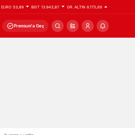
EURO
53,89
BIST
13.943,87
GR. ALTIN
6.175,69
Premium'a Geç