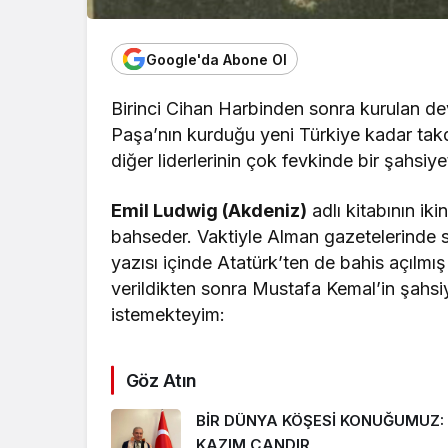
Google'da Abone Ol
Birinci Cihan Harbinden sonra kurulan de
Paşa’nın kurduğu yeni Türkiye kadar takd
diğer liderlerinin çok fevkinde bir şahsiyet
Emil Ludwig (Akdeniz)
adlı kitabının ik
bahseder. Vaktiyle Alman gazetelerinde s
yazısı içinde Atatürk’ten de bahis açılmış v
verildikten sonra Mustafa Kemal’in şahsiy
istemekteyim:
Göz Atın
BİR DÜNYA KÖŞESİ KONUĞUMUZ:
KAZIM ÇANDIR