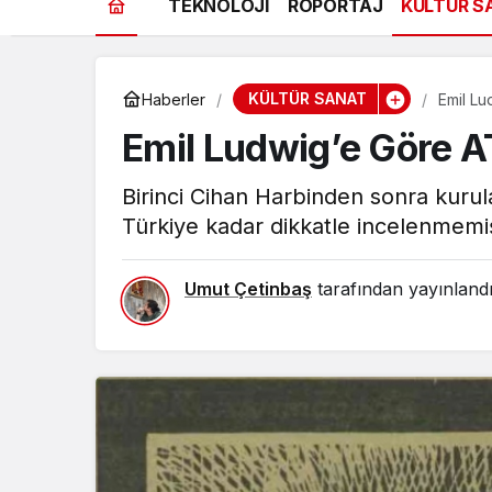
TEKNOLOJİ
RÖPORTAJ
KÜLTÜR S
KÜLTÜR SANAT
Haberler
Emil L
Emil Ludwig’e Göre 
Birinci Cihan Harbinden sonra kurul
Türkiye kadar dikkatle incelenmemişt
Umut Çetinbaş
tarafından yayınland