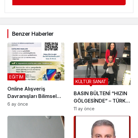
Benzer Haberler
EĞİTİM
KÜLTÜR SANAT
Online Alışveriş
BASIN BÜLTENİ “HIZIN
Davranışları Bilimsel
GÖLGESİNDE” – TÜRK
Araştırmayla
6 ay önce
SİNEMASINDA
11 ay önce
İnceleniyor
AKSİYONUN YENİ
TANIMI!