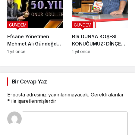
GÜNDEM
GÜNDEM
Efsane Yönetmen
BİR DÜNYA KÖŞESİ
Mehmet Ali Gündoğdu
KONUĞUMUZ: DİNÇER
– Sinemanın
ÇETİN
1 yıl önce
1 yıl önce
Gölgesinde 53 Yıl
Bir Cevap Yaz
E-posta adresiniz yayınlanmayacak.
Gerekli alanlar
*
ile işaretlenmişlerdir