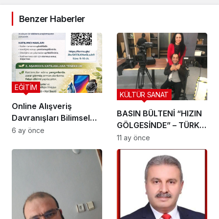
Benzer Haberler
EĞİTİM
KÜLTÜR SANAT
Online Alışveriş
BASIN BÜLTENİ “HIZIN
Davranışları Bilimsel
GÖLGESİNDE” – TÜRK
Araştırmayla
6 ay önce
SİNEMASINDA
11 ay önce
İnceleniyor
AKSİYONUN YENİ
TANIMI!