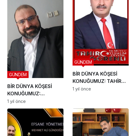
GÜNDEM
BİR DÜNYA KÖŞESİ
GÜNDEM
KONUĞUMUZ: TAHİR
BİR DÜNYA KÖŞESİ
GÖRENLİ
1 yıl önce
KONUĞUMUZ:
Muhammet Abdulkadir
1 yıl önce
Susan