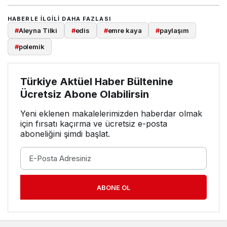
HABERLE ILGILI DAHA FAZLASI
#
Aleyna Tilki
#
edis
#
emre kaya
#
paylaşım
#
polemik
Türkiye Aktüel Haber Bültenine
Ücretsiz Abone Olabilirsin
Yeni eklenen makalelerimizden haberdar olmak
için fırsatı kaçırma ve ücretsiz e-posta
aboneliğini şimdi başlat.
ABONE OL