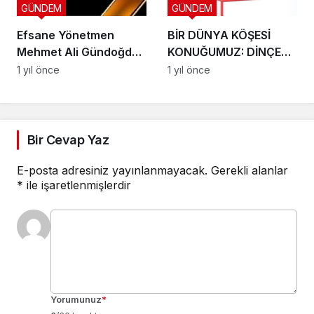
GÜNDEM
GÜNDEM
Efsane Yönetmen
BİR DÜNYA KÖŞESİ
Mehmet Ali Gündoğdu
KONUĞUMUZ: DİNÇER
– Sinemanın
ÇETİN
1 yıl önce
1 yıl önce
Gölgesinde 53 Yıl
Bir Cevap Yaz
E-posta adresiniz yayınlanmayacak.
Gerekli alanlar
*
ile işaretlenmişlerdir
Yorumunuz
*