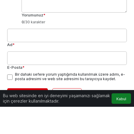
Yorumunuz
*
0
/30 karakter
Ad
*
E-Posta
*
Bir dahaki sefere yorum yaptığımda kullanılmak üzere adımı, e-
posta adresimi ve web site adresimi bu tarayıcıya kaydet.
Yorum Gönder
Giriş Yap
Bu web sitesinde en iyi deneyimi yaşamanızı sağlamak
Kabul
için çerezler kullanılmaktadır.