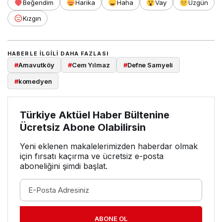
Beğendim
Harika
Haha
Vay
Üzgün
Kızgın
HABERLE ILGILI DAHA FAZLASI
#
Arnavutköy
#
Cem Yılmaz
#
Defne Samyeli
#
komedyen
Türkiye Aktüel Haber Bültenine
Ücretsiz Abone Olabilirsin
Yeni eklenen makalelerimizden haberdar olmak
için fırsatı kaçırma ve ücretsiz e-posta
aboneliğini şimdi başlat.
ABONE OL