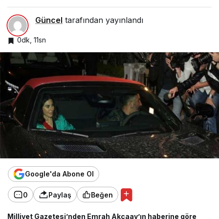
Güncel
tarafından yayınlandı
0dk, 11sn
Google'da Abone Ol
0
Paylaş
Beğen
Milliyet Gazetesi’nden Emrah Akçaay’ın haberine göre