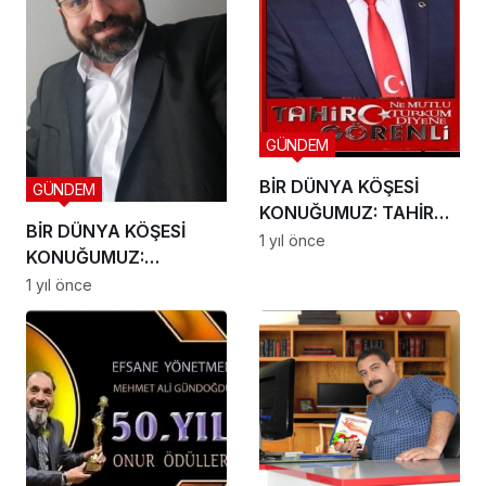
GÜNDEM
BİR DÜNYA KÖŞESİ
GÜNDEM
KONUĞUMUZ: TAHİR
BİR DÜNYA KÖŞESİ
GÖRENLİ
1 yıl önce
KONUĞUMUZ:
Muhammet Abdulkadir
1 yıl önce
Susan