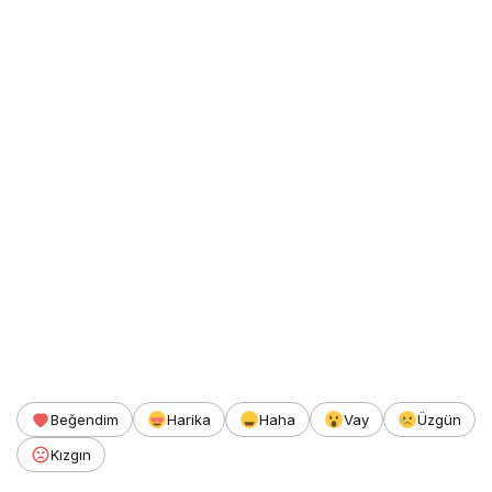
Beğendim
Harika
Haha
Vay
Üzgün
Kızgın