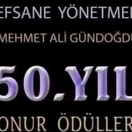
l Çit, Tel Çit
GÜNDEM
mada Yeni Bir
m
Şansı Deviren Tevaf