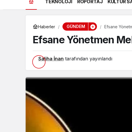
TEKNOLOJİ
RÖPORTAJ
KÜLTÜR S
GÜNDEM
Haberler
Efsane Yönetm
Efsane Yönetmen Meh
Saliha İnan
tarafından yayınlandı