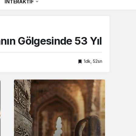
İNTERAKTİF
ın Gölgesinde 53 Yıl
1dk, 52sn