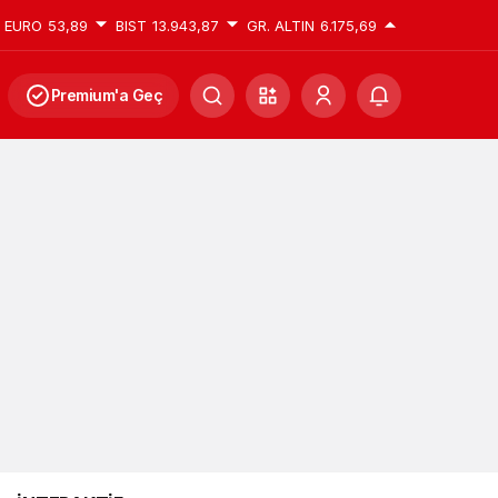
EURO
53,89
BIST
13.943,87
GR. ALTIN
6.175,69
Premium'a Geç