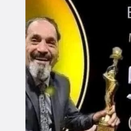
EKONOMİ
Konak Te
Hesapla
Yaklaşı