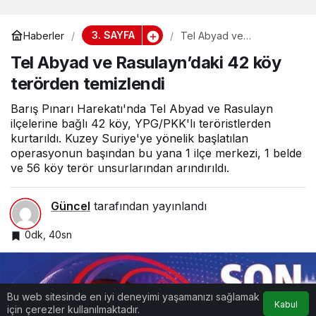
3. SAYFA
Haberler
Tel Abyad ve
Rasulayn’daki 42 köy
Tel Abyad ve Rasulayn’daki 42 köy
terörden temizlendi
terörden temizlendi
Barış Pınarı Harekatı'nda Tel Abyad ve Rasulayn
ilçelerine bağlı 42 köy, YPG/PKK'lı teröristlerden
kurtarıldı. Kuzey Suriye'ye yönelik başlatılan
operasyonun başından bu yana 1 ilçe merkezi, 1 belde
ve 56 köy terör unsurlarından arındırıldı.
Güncel
tarafından yayınlandı
0dk, 40sn
Bu web sitesinde en iyi deneyimi yaşamanızı sağlamak
Kabul
için çerezler kullanılmaktadır.