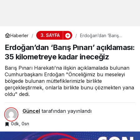
3. SAYFA
Haberler
Erdoğan’dan ‘Barış
Pınarı’ açıklaması: 35
Erdoğan’dan ‘Barış Pınarı’ açıklaması:
kilometreye kadar
ineceğiz
35 kilometreye kadar ineceğiz
Barış Pınarı Harekatı'na ilişkin açıklamalada bulunan
Cumhurbaşkanı Erdoğan "Önceliğimiz bu meseleyi
bölgede bulunan müttefiklerimizle birlikte
gerçekleştirmek, onlarla birlikte bunu çözmekten yana
oldu" dedi.
Güncel
tarafından yayınlandı
0dk, 0sn