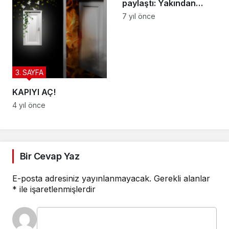
paylaştı: Yakından
takip ediyoruz
7 yıl önce
3. SAYFA
KAPIYI AÇ!
4 yıl önce
Bir Cevap Yaz
E-posta adresiniz yayınlanmayacak.
Gerekli alanlar
*
ile işaretlenmişlerdir