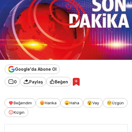
Google'da Abone Ol
0
Paylaş
Beğen
Beğendim
Harika
Haha
Vay
Üzgün
Kızgın