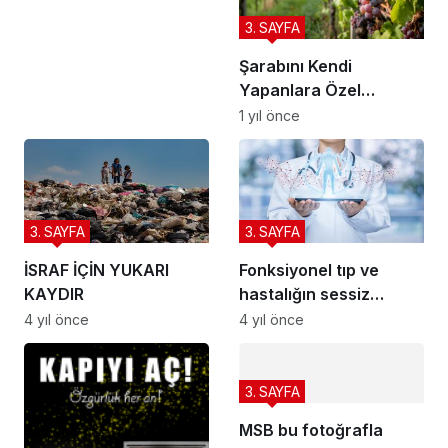
3. SAYFA
Şarabını Kendi
Yapanlara Özel
Tavsiyeler
1 yıl önce
3. SAYFA
3. SAYFA
İSRAF İÇİN YUKARI
Fonksiyonel tıp ve
KAYDIR
hastalığın sessiz
adımları
4 yıl önce
4 yıl önce
3. SAYFA
MSB bu fotoğrafla