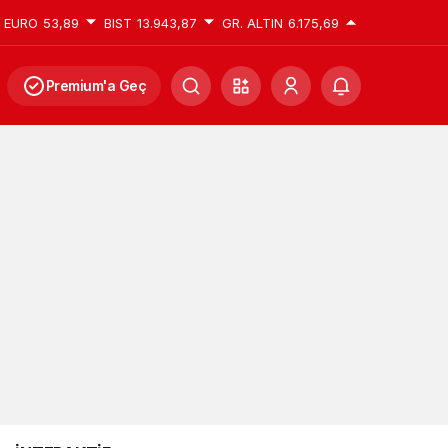
EURO
53,89
BIST
13.943,87
GR. ALTIN
6.175,69
Premium'a Geç