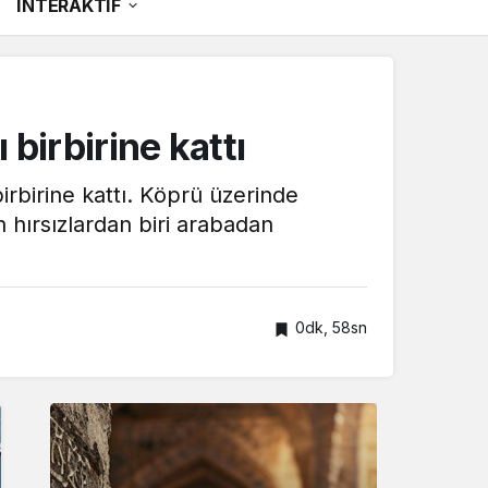
İNTERAKTİF
birbirine kattı
birbirine kattı. Köprü üzerinde
 hırsızlardan biri arabadan
0dk, 58sn