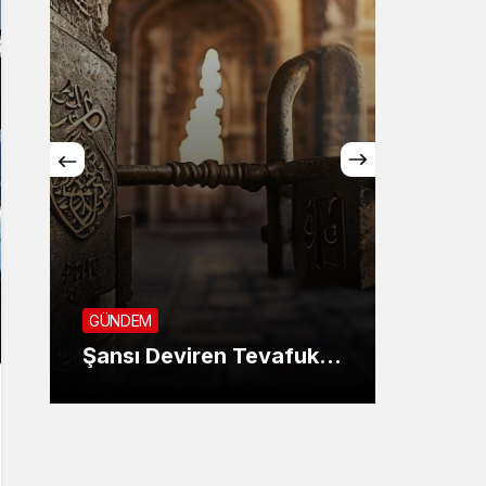
GÜNDE
SON 
GÜNDEM
KANU
Şansı Deviren Tevafuk…
AYIN