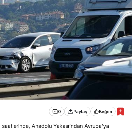
EKONOMİ
Konak Tel Çit, Tel Çit
Hesaplamada Yeni Bir
Yaklaşım
0
Paylaş
Beğen
 saatlerinde, Anadolu Yakası’ndan Avrupa’ya