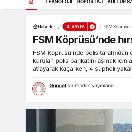
TEKNOLOJİ
RÖPORTAJ
KÜLTÜR S
3. SAYFA
Haberler
FSM Köprüsü’nde
FSM Köprüsü’nde hırsız
FSM Köprüsü'nde polis tarafından önl
kurulan polis barikatını aşmak için 
atlayarak kaçarken, 4 şüpheli yakal
Güncel
tarafından yayınlandı