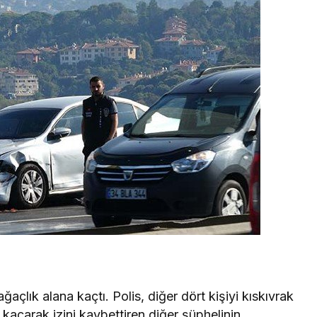
ağaçlık alana kaçtı. Polis, diğer dört kişiyi kıskıvrak
 kaçarak izini kaybettiren diğer şüphelinin