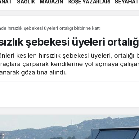
ANAT
SAĞLIK
MAGAZİN
KÖŞE YAZARLARI
SEYAHAT
 hırsızlık şebekesi üyeleri ortalığı birbirine kattı
lık şebekesi üyeleri ortalığı 
eri kesilen hırsızlık şebekesi üyeleri, ortalığı 
araçlara çarparak kendilerine yol açmaya çalışan
anarak gözaltına alındı.