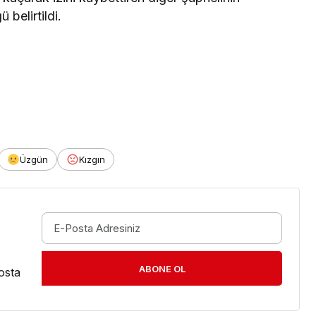
 belirtildi.
Üzgün
Kızgın
ABONE OL
osta