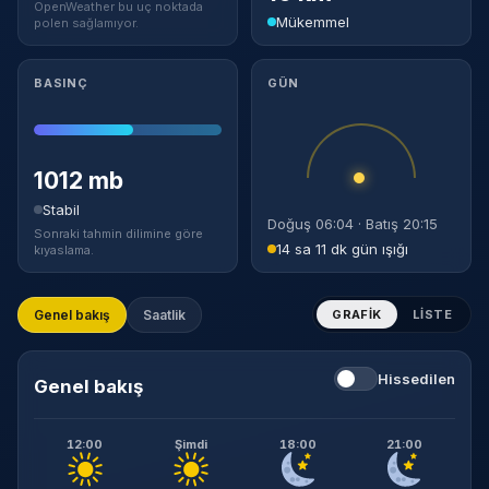
OpenWeather bu uç noktada
Mükemmel
polen sağlamıyor.
BASINÇ
GÜN
1012 mb
Stabil
Doğuş 06:04 · Batış 20:15
Sonraki tahmin dilimine göre
14 sa 11 dk gün ışığı
kıyaslama.
Genel bakış
Saatlik
GRAFIK
LISTE
Hissedilen
Genel bakış
12:00
Şimdi
18:00
21:00