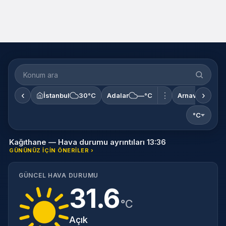
Konum
ara
‹
›
⋮
İstanbul
30°C
Adalar
—°C
Arnavutköy
°C
Kağıthane — Hava durumu ayrıntıları 13:36
GÜNÜNÜZ IÇIN ÖNERILER ›
GÜNCEL HAVA DURUMU
31.6
°C
Açık