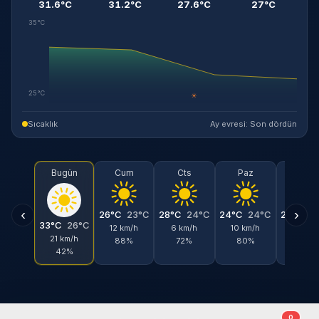
31.6°C
31.2°C
27.6°C
27°C
35°C
25°C
☀
Sıcaklık
Ay evresi: Son dördün
Bugün
Cum
Cts
Paz
Pts
‹
›
26°C
23°C
28°C
24°C
24°C
24°C
24°C
2
33°C
26°C
12 km/h
6 km/h
10 km/h
15 km/
21 km/h
88%
72%
80%
77%
42%
0