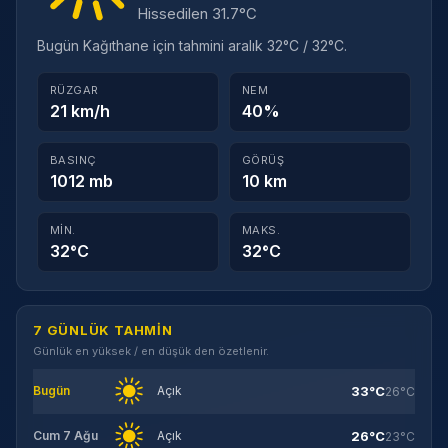
Hissedilen 31.7°C
Bugün Kağıthane için tahmini aralık 32°C / 32°C.
RÜZGAR
NEM
21 km/h
40%
BASINÇ
GÖRÜŞ
1012 mb
10 km
MIN.
MAKS.
32°C
32°C
7 GÜNLÜK TAHMIN
Günlük en yüksek / en düşük den özetlenir.
33°C
Bugün
Açık
26°C
26°C
Cum 7 Ağu
Açık
23°C