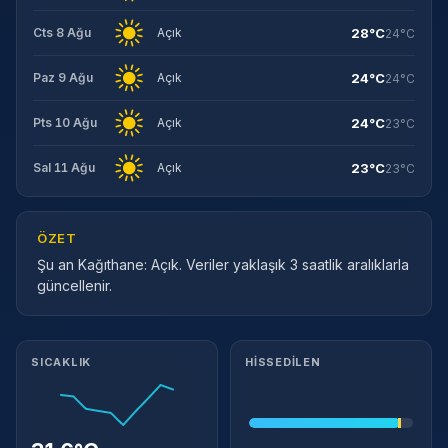
28°C
Cts 8 Ağu
Açık
24°C
24°C
Paz 9 Ağu
Açık
24°C
24°C
Pts 10 Ağu
Açık
23°C
23°C
Sal 11 Ağu
Açık
23°C
ÖZET
Şu an Kağıthane: Açık. Veriler yaklaşık 3 saatlik aralıklarla
güncellenir.
Meteorolojik ayrıntılar
SICAKLIK
HISSEDILEN