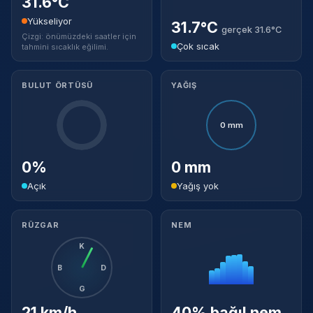
31.6°C
Yükseliyor
31.7°C
gerçek 31.6°C
Çizgi: önümüzdeki saatler için
Çok sıcak
tahmini sıcaklık eğilimi.
BULUT ÖRTÜSÜ
YAĞIŞ
0 mm
0%
0 mm
Açık
Yağış yok
RÜZGAR
NEM
K
B
D
G
21 km/h
40% bağıl nem