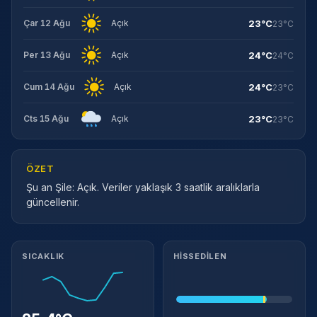
23°C
Çar 12 Ağu
Açık
23°C
24°C
Per 13 Ağu
Açık
24°C
24°C
Cum 14 Ağu
Açık
23°C
23°C
Cts 15 Ağu
Açık
23°C
ÖZET
Şu an Şile: Açık. Veriler yaklaşık 3 saatlik aralıklarla
güncellenir.
Meteorolojik ayrıntılar
SICAKLIK
HISSEDILEN