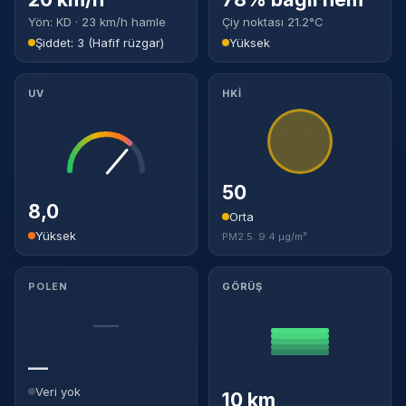
Yön: KD · 23 km/h hamle
Çiy noktası 21.2°C
Şiddet: 3 (Hafif rüzgar)
Yüksek
UV
HKİ
50
8,0
Orta
Yüksek
PM2.5: 9.4 µg/m³
POLEN
GÖRÜŞ
—
—
Veri yok
10 km