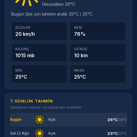
Hissedilen 26°C
Bugün Şile için tahmini aralık 25°C / 25°C.
RÜZGAR
NEM
20 km/h
78%
BASINÇ
GÖRÜŞ
1015 mb
10 km
MIN.
MAKS.
25°C
25°C
7 GÜNLÜK TAHMIN
Günlük en yüksek / en düşük den özetlenir.
26°C
Bugün
Açık
24°C
23°C
Sal 11 Ağu
Açık
23°C