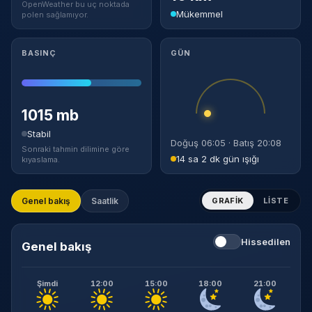
OpenWeather bu uç noktada
Mükemmel
polen sağlamıyor.
BASINÇ
GÜN
1015 mb
Stabil
Doğuş 06:05 · Batış 20:08
Sonraki tahmin dilimine göre
14 sa 2 dk gün ışığı
kıyaslama.
Genel bakış
Saatlik
GRAFIK
LISTE
Hissedilen
Genel bakış
Şimdi
12:00
15:00
18:00
21:00