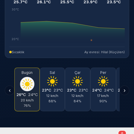
25.7°C
26.1°C
25.5°C
23.9°C
23.5°C
30°C
20°C
☀
Sıcaklık
Ay evresi: Hilal (Küçülen)
Bugün
Sal
Çar
Per
Cum
‹
›
23°C
23°C
23°C
23°C
24°C
24°C
24°C
2
26°C
24°C
12 km/h
12 km/h
17 km/h
27 km/
20 km/h
88%
84%
90%
72%
76%
0