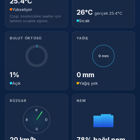
25.4°C
Yükseliyor
26°C
gerçek 25.4°C
Çizgi: önümüzdeki saatler için
Sıcak
tahmini sıcaklık eğilimi.
BULUT ÖRTÜSÜ
YAĞIŞ
0 mm
1%
0 mm
Açık
Yağış yok
RÜZGAR
NEM
K
B
D
G
20 km/h
78% bağıl nem