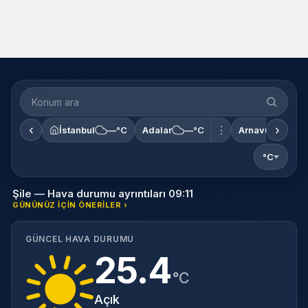
Konum
ara
‹
›
⋮
İstanbul
—°C
Adalar
—°C
Arnavutköy
°C
Şile — Hava durumu ayrıntıları 09:11
GÜNÜNÜZ IÇIN ÖNERILER ›
GÜNCEL HAVA DURUMU
25.4
°C
Açık