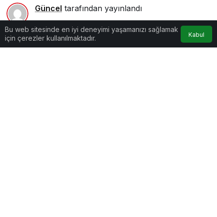
Güncel
tarafından yayınlandı
2dk, 24sn
Bu web sitesinde en iyi deneyimi yaşamanızı sağlamak
Kabul
için çerezler kullanılmaktadır.
Google'da Abone Ol
0
Paylaş
Beğen
SEDA ÇAKIR | KARAR.COM
Göz Atın
Zamanın Çocukları
Şarabını Kendi Yapanlara Özel Tavsiyeler