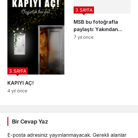
3. SAYFA
MSB bu fotoğrafla
paylaştı: Yakından
takip ediyoruz
7 yıl önce
3. SAYFA
KAPIYI AÇ!
4 yıl önce
Bir Cevap Yaz
E-posta adresiniz yayınlanmayacak.
Gerekli alanlar