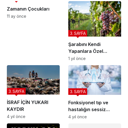
Zamanın Çocukları
11 ay önce
3. SAYFA
Şarabını Kendi
Yapanlara Özel
Tavsiyeler
1 yıl önce
3. SAYFA
3. SAYFA
İSRAF İÇİN YUKARI
Fonksiyonel tıp ve
KAYDIR
hastalığın sessiz
adımları
4 yıl önce
4 yıl önce