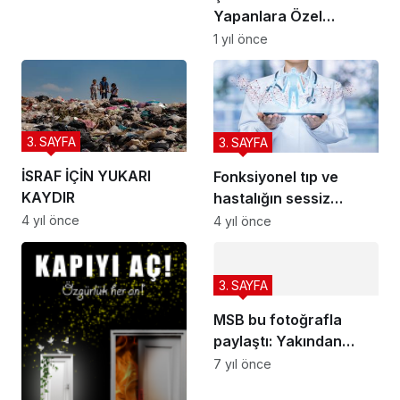
Yapanlara Özel
Tavsiyeler
1 yıl önce
3. SAYFA
3. SAYFA
İSRAF İÇİN YUKARI
Fonksiyonel tıp ve
KAYDIR
hastalığın sessiz
adımları
4 yıl önce
4 yıl önce
3. SAYFA
MSB bu fotoğrafla
paylaştı: Yakından
takip ediyoruz
7 yıl önce