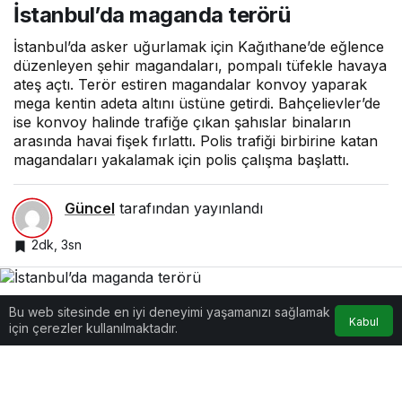
İstanbul’da maganda terörü
İstanbul’da asker uğurlamak için Kağıthane’de eğlence
düzenleyen şehir magandaları, pompalı tüfekle havaya
ateş açtı. Terör estiren magandalar konvoy yaparak
mega kentin adeta altını üstüne getirdi. Bahçelievler’de
ise konvoy halinde trafiğe çıkan şahıslar binaların
arasında havai fişek fırlattı. Polis trafiği birbirine katan
magandaları yakalamak için polis çalışma başlattı.
Güncel
tarafından yayınlandı
2dk, 3sn
Bu web sitesinde en iyi deneyimi yaşamanızı sağlamak
Google'da Abone Ol
Kabul
için çerezler kullanılmaktadır.
0
Paylaş
Beğen
İstanbul’da celp döneminin gelmesiyle birlikte