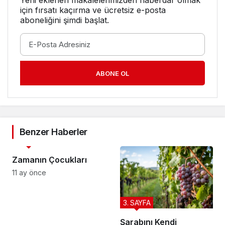
Yeni eklenen makalelerimizden haberdar olmak
için fırsatı kaçırma ve ücretsiz e-posta
aboneliğini şimdi başlat.
ABONE OL
Benzer Haberler
3. SAYFA
Zamanın Çocukları
11 ay önce
3. SAYFA
Şarabını Kendi