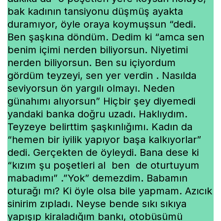
bak kadının tansiyonu düşmüş ayakta
duramıyor, öyle oraya koymuşsun “dedi.
Ben şaşkına döndüm. Dedim ki “amca sen
benim içimi nerden biliyorsun. Niyetimi
nerden biliyorsun. Ben su içiyordum
gördüm teyzeyi, sen yer verdin . Nasılda
seviyorsun ön yargılı olmayı. Neden
günahımı alıyorsun” Hiçbir şey diyemedi
yandaki banka doğru uzadı. Haklıydım.
Teyzeye belirttim şaşkınlığımı. Kadın da
“hemen bir iyilik yapıyor başa kalkıyorlar”
dedi. Gerçekten de öyleydi. Bana dese ki
“kızım şu poşetleri al ben de oturtuyum
mabadımı” .”Yok” demezdim. Babamın
oturağı mı? Ki öyle olsa bile yapmam. Azıcık
sinirim zıpladı. Neyse bende sıkı sıkıya
yapışıp kiraladığım bankı, otobüsümü