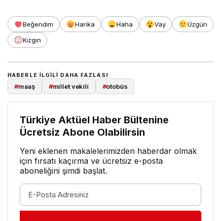
Beğendim
Harika
Haha
Vay
Üzgün
Kızgın
HABERLE ILGILI DAHA FAZLASI
#
maaş
#
millet vekili
#
otobüs
Türkiye Aktüel Haber Bültenine
Ücretsiz Abone Olabilirsin
Yeni eklenen makalelerimizden haberdar olmak
için fırsatı kaçırma ve ücretsiz e-posta
aboneliğini şimdi başlat.