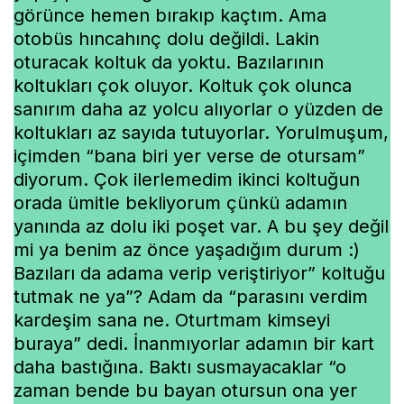
görünce hemen bırakıp kaçtım. Ama
otobüs hıncahınç dolu değildi. Lakin
oturacak koltuk da yoktu. Bazılarının
koltukları çok oluyor. Koltuk çok olunca
sanırım daha az yolcu alıyorlar o yüzden de
koltukları az sayıda tutuyorlar. Yorulmuşum,
içimden “bana biri yer verse de otursam”
diyorum. Çok ilerlemedim ikinci koltuğun
orada ümitle bekliyorum çünkü adamın
yanında az dolu iki poşet var. A bu şey değil
mi ya benim az önce yaşadığım durum :)
Bazıları da adama verip veriştiriyor” koltuğu
tutmak ne ya”? Adam da “parasını verdim
kardeşim sana ne. Oturtmam kimseyi
buraya” dedi. İnanmıyorlar adamın bir kart
daha bastığına. Baktı susmayacaklar “o
zaman bende bu bayan otursun ona yer