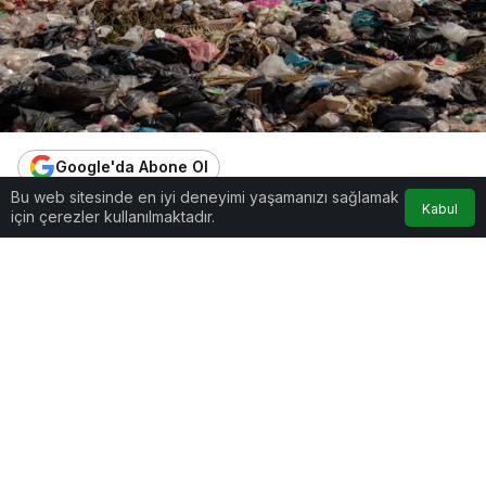
Google'da Abone Ol
Bu web sitesinde en iyi deneyimi yaşamanızı sağlamak
Kabul
1
Paylaş
Beğen
için çerezler kullanılmaktadır.
Kaynaklarını var olmak için ihtiyaçları
doğrultusunda tüketmeye başlayan insanlık; şimdi
ise varlığına şekil vermek adına kaynakları istekleri
doğrultusunda bilinçsizce tüketiyor. Durmak
bilmeyen tüketim çılgınlığı ise insanlığa karlı
dağların yerine giyilmemiş tonlarca kıyafet,
ayakkabı, çanta ve israf edilmiş yiyeceklerden
oluşan dağlar bırakıyor.