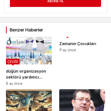
ABONE OL
Benzer Haberler
3. SAYFA
Zamanın Çocukları
11 ay önce
ÇEVRE
düğün organizasyon
sektörü yardımcı
uygulamalar
8 ay önce