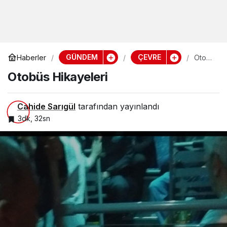
GÜNDEM
ÇEVRE
Haberler
Otobüs
Hikayeler
Otobüs Hikayeleri
Cahide Sarıgül
tarafından yayınlandı
3dk, 32sn