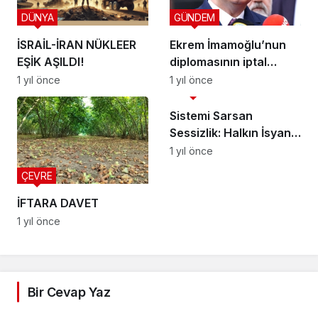
DÜNYA
GÜNDEM
İSRAİL-İRAN NÜKLEER
Ekrem İmamoğlu’nun
EŞİK AŞILDI!
diplomasının iptal
edilmesi sonrası süreç
1 yıl önce
1 yıl önce
SİYASET
nasıl işleyecek?
Sistemi Sarsan
Sessizlik: Halkın İsyanı
Geri Sayımda
1 yıl önce
ÇEVRE
İFTARA DAVET
1 yıl önce
Bir Cevap Yaz