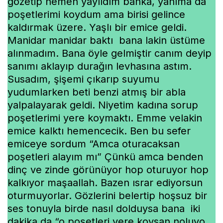
gözetip hemen yayıldım banka, yanıma da
poşetlerimi koydum ama birisi gelince
kaldırmak üzere. Yaşlı bir emice geldi.
Manidar manidar baktı bana lakin üstüme
alınmadım. Bana öyle gelmiştir canım deyip
sanımı aklayıp durağın levhasına astım.
Susadım, şişemi çıkarıp suyumu
yudumlarken beti benzi atmış bir abla
yalpalayarak geldi. Niyetim kadına sorup
poşetlerimi yere koymaktı. Emme velakin
emice kalktı hemencecik. Ben bu sefer
emiceye sordum “Amca oturacaksan
poşetleri alayım mı” Çünkü amca benden
dinç ve zinde görünüyor hop oturuyor hop
kalkıyor maşaallah. Bazen ısrar ediyorsun
oturmuyorlar. Gözlerini belertip hoşsuz bir
ses tonuyla birde nasıl dolduysa bana iki
dakika da “o poşetleri yere koysan noluyo,