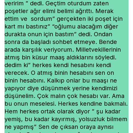
veririm ” dedi. Geçtim oturdum zaten
poşetler ağır elimi belimi ağrıttı. Merak
ettim ve sordum” gerçekten iki poşet için
kart mı bastınız” “oğlumu alacağım diğer
durakta onun için bastım” dedi. Ondan
sonra da başladı sohbet etmeye. Bende
arada karşılık veriyorum. Milletvekillerinin
atmış bin küsur maaş aldıklarını söyledi.
dedim ki” herkes kendi hesabını kendi
verecek. O atmış binin hesabını sen on
binin hesabını. Kalkıp onlar bu maaşı ne
yapıyor diye düşünmek yerine kendimizi
düşünelim. Çok malın çok hesabı var. Ama
bu onun meselesi. Herkes kendine bakmalı.
Hem herkes ortak olarak diyor ” şu kadar
yemiş, bu kadar kayırmış, yolsuzluk bilmem
ne yapmış” Sen de çıksan oraya aynısı