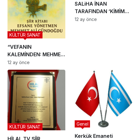
SALiHA İNAN
TARAFINDAN ‘KİMİM
BEN’ ŞiiRi ANALİZ VE
12 ay önce
YORUMU
KÜLTÜR SANAT
“VEFANIN
KALEMİNDEN: MEHMET
GÜNDOĞDU AZİZ
12 ay önce
SANATÇILARA SAYGI
ŞİİRLERİ”
Genel
KÜLTÜR SANAT
Kerkük Emaneti
HİLAL TV ŞİİR