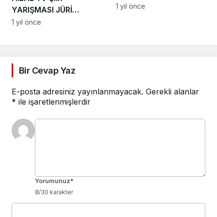
1 yıl önce
YARIŞMASI JÜRİ
BAŞKANLIĞI PLAKETİ
1 yıl önce
Bir Cevap Yaz
E-posta adresiniz yayınlanmayacak.
Gerekli alanlar
*
ile işaretlenmişlerdir
Yorumunuz
*
0
/30 karakter