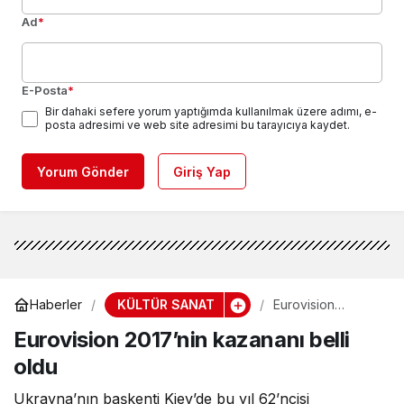
Ad
*
E-Posta
*
Bir dahaki sefere yorum yaptığımda kullanılmak üzere adımı, e-
posta adresimi ve web site adresimi bu tarayıcıya kaydet.
Yorum Gönder
Giriş Yap
KÜLTÜR SANAT
Haberler
Eurovision
2017’nin kazananı
Eurovision 2017’nin kazananı belli
belli oldu
oldu
Ukrayna’nın başkenti Kiev’de bu yıl 62’ncisi