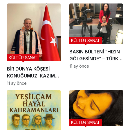
KÜLTÜR SANAT
BASIN BÜLTENİ “HIZIN
KÜLTÜR SANAT
GÖLGESİNDE” – TÜRK
SİNEMASINDA
11 ay önce
BİR DÜNYA KÖŞESİ
AKSİYONUN YENİ
KONUĞUMUZ: KAZIM
TANIMI!
ÇANDIR
11 ay önce
KÜLTÜR SANAT