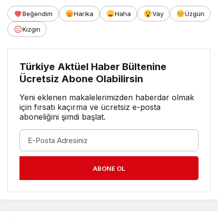
Beğendim
Harika
Haha
Vay
Üzgün
Kızgın
Türkiye Aktüel Haber Bültenine
Ücretsiz Abone Olabilirsin
Yeni eklenen makalelerimizden haberdar olmak
için fırsatı kaçırma ve ücretsiz e-posta
aboneliğini şimdi başlat.
ABONE OL