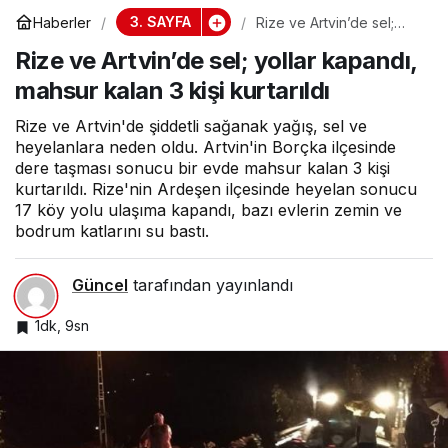
3. SAYFA
Haberler
Rize ve Artvin’de sel;
yollar kapandı, mahsur
Rize ve Artvin’de sel; yollar kapandı,
kalan 3 kişi kurtarıldı
mahsur kalan 3 kişi kurtarıldı
Rize ve Artvin'de şiddetli sağanak yağış, sel ve
heyelanlara neden oldu. Artvin'in Borçka ilçesinde
dere taşması sonucu bir evde mahsur kalan 3 kişi
kurtarıldı. Rize'nin Ardeşen ilçesinde heyelan sonucu
17 köy yolu ulaşıma kapandı, bazı evlerin zemin ve
bodrum katlarını su bastı.
Güncel
tarafından yayınlandı
1dk, 9sn