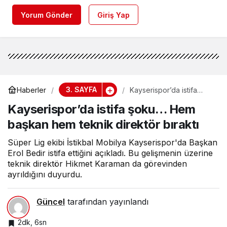
Yorum Gönder
Giriş Yap
3. SAYFA
Haberler
Kayserispor’da istifa
şoku… Hem başkan hem
Kayserispor’da istifa şoku… Hem
teknik direktör bıraktı
başkan hem teknik direktör bıraktı
Süper Lig ekibi İstikbal Mobilya Kayserispor'da Başkan
Erol Bedir istifa ettiğini açıkladı. Bu gelişmenin üzerine
teknik direktör Hikmet Karaman da görevinden
ayrıldığını duyurdu.
Güncel
tarafından yayınlandı
2dk, 6sn