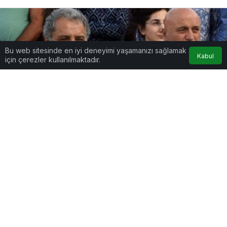
Bu web sitesinde en iyi deneyimi yaşamanızı sağlamak
Kabul
için çerezler kullanılmaktadır.
Google'da Abone Ol
0
Paylaş
Beğen
Süper Lig ekibi İstikbal Mobilya Kayserispor’da
adeta yaprak dökümü yaşandı.