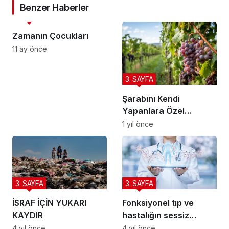
Benzer Haberler
3. SAYFA
Zamanın Çocukları
11 ay önce
3. SAYFA
Şarabını Kendi
Yapanlara Özel
Tavsiyeler
1 yıl önce
3. SAYFA
3. SAYFA
İSRAF İÇİN YUKARI
Fonksiyonel tıp ve
KAYDIR
hastalığın sessiz
adımları
4 yıl önce
4 yıl önce