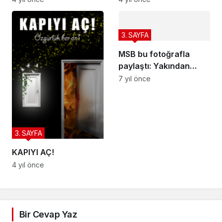
3. SAYFA
MSB bu fotoğrafla
paylaştı: Yakından
takip ediyoruz
7 yıl önce
3. SAYFA
KAPIYI AÇ!
4 yıl önce
Bir Cevap Yaz