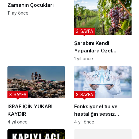
Zamanın Çocukları
11 ay önce
3. SAYFA
Şarabını Kendi
Yapanlara Özel
Tavsiyeler
1 yıl önce
3. SAYFA
3. SAYFA
İSRAF İÇİN YUKARI
Fonksiyonel tıp ve
KAYDIR
hastalığın sessiz
adımları
4 yıl önce
4 yıl önce