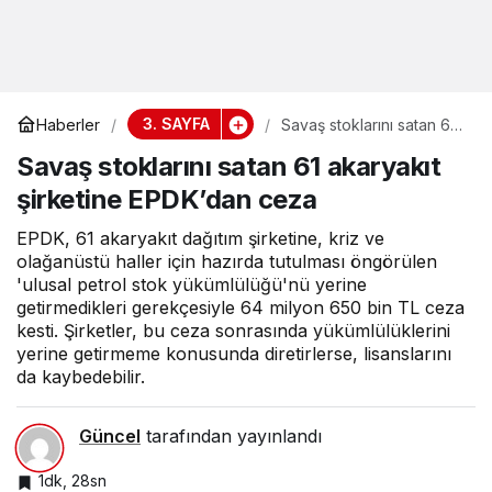
3. SAYFA
Haberler
Savaş stoklarını satan 61
akaryakıt şirketine
Savaş stoklarını satan 61 akaryakıt
EPDK’dan ceza
şirketine EPDK’dan ceza
EPDK, 61 akaryakıt dağıtım şirketine, kriz ve
olağanüstü haller için hazırda tutulması öngörülen
'ulusal petrol stok yükümlülüğü'nü yerine
getirmedikleri gerekçesiyle 64 milyon 650 bin TL ceza
kesti. Şirketler, bu ceza sonrasında yükümlülüklerini
yerine getirmeme konusunda diretirlerse, lisanslarını
da kaybedebilir.
Güncel
tarafından yayınlandı
1dk, 28sn