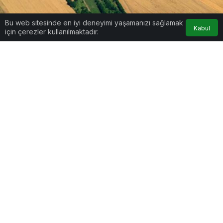
Bu web sitesinde en iyi deneyimi yaşamanızı sağlamak
Kabul
için çerezler kullanılmaktadır.
Google'da Abone Ol
0
Paylaş
Beğen
Çevre ve Şehircilik Bakanı Murat Kurum,
Türkiye’de korunan alanları, birbiriyle
ve şehirlerdeki doğal, yapay yeşil alanlarla
birleştirmek amacıyla Ekolojik Koridorlar projesinin
hazırlandığını söyledi.