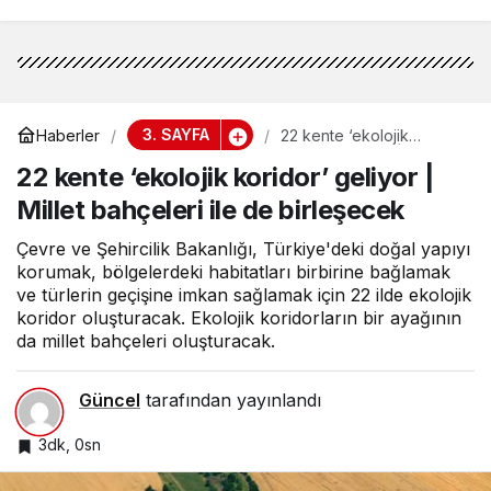
3. SAYFA
Haberler
22 kente ‘ekolojik
koridor’ geliyor | Millet
22 kente ‘ekolojik koridor’ geliyor |
bahçeleri ile de
birleşecek
Millet bahçeleri ile de birleşecek
Çevre ve Şehircilik Bakanlığı, Türkiye'deki doğal yapıyı
korumak, bölgelerdeki habitatları birbirine bağlamak
ve türlerin geçişine imkan sağlamak için 22 ilde ekolojik
koridor oluşturacak. Ekolojik koridorların bir ayağının
da millet bahçeleri oluşturacak.
Güncel
tarafından yayınlandı
3dk, 0sn