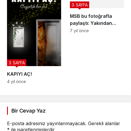
3. SAYFA
MSB bu fotoğrafla
paylaştı: Yakından
takip ediyoruz
7 yıl önce
3. SAYFA
KAPIYI AÇ!
4 yıl önce
Bir Cevap Yaz
E-posta adresiniz yayınlanmayacak.
Gerekli alanlar
*
ile işaretlenmişlerdir