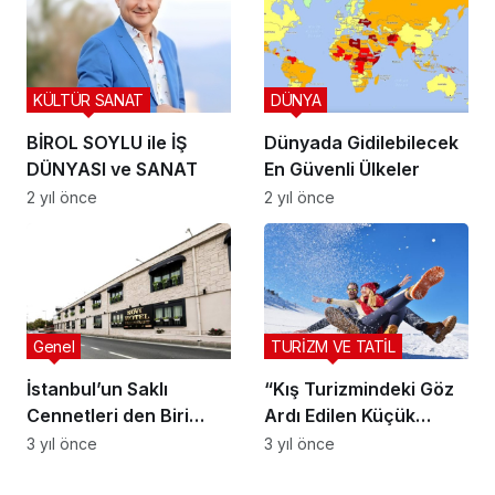
KÜLTÜR SANAT
DÜNYA
BİROL SOYLU ile İŞ
Dünyada Gidilebilecek
DÜNYASI ve SANAT
En Güvenli Ülkeler
2 yıl önce
2 yıl önce
Genel
TURİZM VE TATİL
İstanbul’un Saklı
“Kış Turizmindeki Göz
Cennetleri den Biri
Ardı Edilen Küçük
Olan Florya Novi Hotel
Oteller: Hizmetlerinin
3 yıl önce
3 yıl önce
Değeri ve Sahiplerinin
Çabaları”