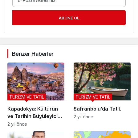
ABONE OL
Benzer Haberler
TURİZM VE TATİL
TURİZM VE TATİL
Kapadokya: Kültürün
Safranbolu’da Tatil.
ve Tarihin Büyüleyici
2 yıl önce
Durağı
2 yıl önce