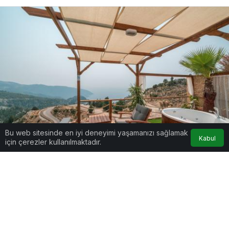
Bu web sitesinde en iyi deneyimi yaşamanızı sağlamak
Kabul
için çerezler kullanılmaktadır.
Google'da Abone Ol
0
Paylaş
Beğen
Fethiye’nin ünlü bungalow tatil oteli Le Chic isim