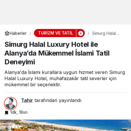
TURİZM VE TATİL
Haberler
Simurg Halal
Luxury Hotel ile
Simurg Halal Luxury Hotel ile
Alanya’da
Mükemmel
Alanya’da Mükemmel İslami Tatil
İslami Tatil
Deneyimi
Deneyimi
Alanya'da İslami kurallara uygun hizmet veren Simurg
Halal Luxury Hotel, muhafazakâr tatil severler için
mükemmel bir seçenektir.
Tahir
tarafından yayınlandı
1dk, 18sn