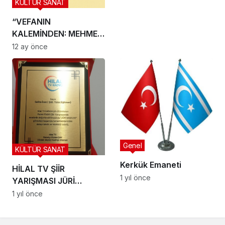
KÜLTÜR SANAT
“VEFANIN
KALEMİNDEN: MEHMET
GÜNDOĞDU AZİZ
12 ay önce
SANATÇILARA SAYGI
ŞİİRLERİ”
Genel
KÜLTÜR SANAT
Kerkük Emaneti
HİLAL TV ŞİİR
1 yıl önce
YARIŞMASI JÜRİ
BAŞKANLIĞI PLAKETİ
1 yıl önce