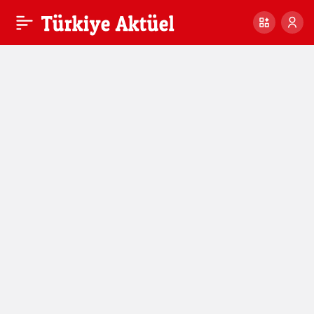
Ahlat Ağacı Cannes’da
0
Paylaş
büyük ilgi gördü