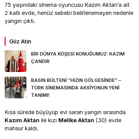
75 yaşındaki sinema oyuncusu Kazım Aktan’a ait
2 katlı evde, henüz sebebi belirlenemeyen nedenle
yangın çıktı.
Göz Atın
BİR DÜNYA KÖŞESİ KONUĞUMUZ: KAZIM
ÇANDIR
BASIN BÜLTENİ “HIZIN GÖLGESİNDE” –
TÜRK SİNEMASINDA AKSİYONUN YENİ
TANIMI!
Kısa sürede büyüyüp evi saran yangın sırasında
Kazım Aktan
ile kızı
Melike Aktan
(30) evde
mahsur kaldı.