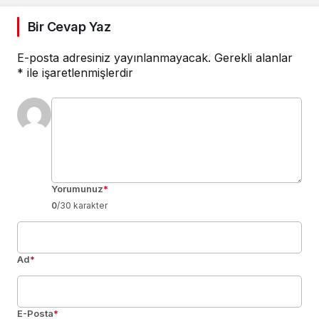
Bir Cevap Yaz
E-posta adresiniz yayınlanmayacak.
Gerekli alanlar
*
ile işaretlenmişlerdir
Yorumunuz
*
0
/30 karakter
Ad
*
E-Posta
*