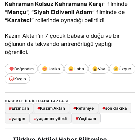
Kahraman Kolsuz Kahramana Karşı
” filminde
“
Mançu
“, “
Siyah Eldivenli Adam
” filminde de
“
Karateci
” rollerinde oynadığı belirtildi.
Kazım Aktan’ın 7 çocuk babası olduğu ve bir
oğlunun da tekvando antrenörlüğü yaptığı
öğrenildi.
Beğendim
Harika
Haha
Vay
Üzgün
Kızgın
HABERLE ILGILI DAHA FAZLASI
#
Erzincan
#
Kazım Aktan
#
Refahiye
#
son dakika
#
yangın
#
yaşamını yitirdi
#
Yeşilçam
Türkiye Aktüel Haber Bültenine