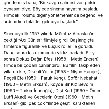
göndermiş bana, ‘Bir kavga sahnesi var, gelsin
oynasın’ diye. Böylece sinema hayatım başladı.
Filmdeki rolümü diğer yönetmenler de beğendi ve
ardı ardına teklifler gelmeye başladı.”
Sinemaya ilk 1957 yılında Mümtaz Alpaslan’ın
çektiği “Acı Günler” filmiyle girdi. Başlangıçta
filmlerde figüranlık ve küçük roller ile görüldü.
Daha sonra kısa zamanda yıldızı parladı. Bir yıl
sonra Dokuz Dağın Efesi (1958 – Metin Erksan)
filmde bir çobanı canlandırdı. Bu filmi takip eden
yıllarda ise, Dikenli Yollar (1958 – Nişan Hançer),
Peçeli Efe (1959 – Faruk Kenç), Şoför Nebahat
(1960 – Metin Erksan), Köyde Bir Kız Sevdim
(1960 – Türker İnanoğlu), Dişi Kurt (1960 – Ömer
Lütfi Akad) ve Gecelerin Ötesi (1960 – Metin
Erksan) gibi pek çok filmde çeşitli karakterleri