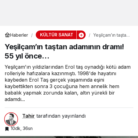
KÜLTÜR SANAT
Haberler
Yeşilçam’ın taştan
adamının dramı!
Yeşilçam’ın taştan adamının dramı!
55 yıl önce…
55 yıl önce…
Yeşilçam'ın yıldızlarından Erol taş oynadığı kötü adam
rolleriyle hafızalara kazınmıştı. 1998'de hayatını
kaybeden Erol Taş gerçek yaşamında eşini
kaybettikten sonra 3 çocuğuna hem annelik hem
babalık yapmak zorunda kalan, altın yürekli bir
adamdı...
Tahir
tarafından yayınlandı
10dk, 36sn