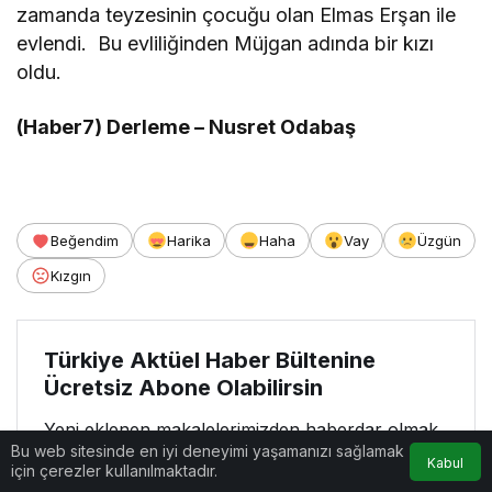
zamanda teyzesinin çocuğu olan Elmas Erşan ile
evlendi. Bu evliliğinden Müjgan adında bir kızı
oldu.
(Haber7) Derleme – Nusret Odabaş
Beğendim
Harika
Haha
Vay
Üzgün
Kızgın
Türkiye Aktüel Haber Bültenine
Ücretsiz Abone Olabilirsin
Yeni eklenen makalelerimizden haberdar olmak
için fırsatı kaçırma ve ücretsiz e-posta
Bu web sitesinde en iyi deneyimi yaşamanızı sağlamak
Kabul
için çerezler kullanılmaktadır.
aboneliğini şimdi başlat.