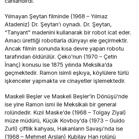
canlandırdı.
Yılmayan Şeytan filminde (1968 – Yılmaz
Atadeniz) Dr. Şeytan’ı oynadı. Dr. Şeytan,
“Tanyant” madenini kullanarak bir robot icat eder.
Amacı ürettiği robotlarla dünyayı ele geçirmektir.
Ancak filmin sonunda kısa devre yapan robotu
tarafından öldürülür. Çeko’nun (1970 – Çetin
İnanç) konusu ise 1875 yılında Meksika’da
geçmektedir. Ramon isimli eşkıya, köylülere türlü
işkenceler yapmakta ve cinayetler işlemektedir.
Maskeli Beşler ve Maskeli Beşler’in Dönüşü’nde
ise yine Ramon ismi ile Meksikalı bir general
rolündedir. Kızıl Maske’de (1968 – Tolgay Ziyal)
müze müdürü, Küçük Kovboy’da (1973 – Guido
Zurli) çiftlik kahyası, Hakanların Savaşı’nda ise
(1968 – Mehmet Arslan) Kubilay Han rolünü