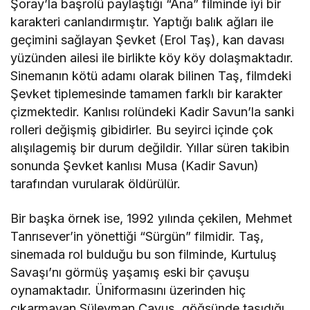
Şoray’la başrolü paylaştığı “Ana” filminde iyi bir
karakteri canlandırmıştır. Yaptığı balık ağları ile
geçimini sağlayan Şevket (Erol Taş), kan davası
yüzünden ailesi ile birlikte köy köy dolaşmaktadır.
Sinemanın kötü adamı olarak bilinen Taş, filmdeki
Şevket tiplemesinde tamamen farklı bir karakter
çizmektedir. Kanlısı rolündeki Kadir Savun’la sanki
rolleri değişmiş gibidirler. Bu seyirci içinde çok
alışılagemiş bir durum değildir. Yıllar süren takibin
sonunda Şevket kanlısı Musa (Kadir Savun)
tarafından vurularak öldürülür.
Bir başka örnek ise, 1992 yılında çekilen, Mehmet
Tanrısever’in yönettiği “Sürgün” filmidir. Taş,
sinemada rol bulduğu bu son filminde, Kurtuluş
Savaşı’nı görmüş yaşamış eski bir çavuşu
oynamaktadır. Üniformasını üzerinden hiç
çıkarmayan Süleyman Çavuş, göğsünde taşıdığı