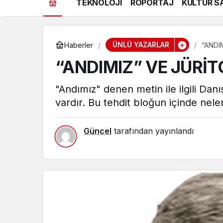
TEKNOLOJİ
RÖPORTAJ
KÜLTÜR S
ÜNLÜ YAZARLAR
Haberler
“ANDI
“ANDIMIZ” VE JÜRİ
"Andımız" denen metin ile ilgili Danı
vardır. Bu tehdit bloğun içinde nele
Güncel
tarafından yayınlandı