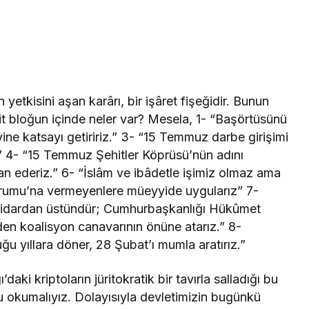
 yetkisini aşan karârı, bir işâret fişeğidir. Bunun
dit bloğun içinde neler var? Mesela, 1- “Başörtüsünü
ine katsayı getiririz.” 3- “15 Temmuz darbe girişimi
z” 4- “15 Temmuz Şehitler Köprüsü’nün adını
ilan ederiz.” 6- “İslâm ve ibâdetle işimiz olmaz ama
Kurumu’na vermeyenlere müeyyide uygularız” 7-
iktidardan üstündür; Cumhurbaşkanlığı Hükûmet
niden koalisyon canavarının önüne atarız.” 8-
u yıllara döner, 28 Şubat’ı mumla aratırız.”
ki kriptoların jüritokratik bir tavırla salladığı bu
u okumalıyız. Dolayısıyla devletimizin bugünkü