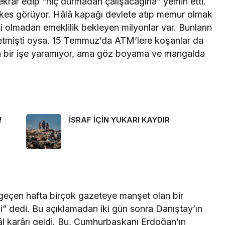
ekrar edip “hiç durmadan çalışacağına” yemin etti.
erkes görüyor. Hâlâ kapağı devlete atıp memur olmak
si olmadan emeklilik bekleyen milyonlar var. Bunların
” etmişti oysa. 15 Temmuz’da ATM’lere koşanlar da
ün bir işe yaramıyor, ama göz boyama ve mangalda
!
İSRAF İÇİN YUKARI KAYDIR
eçen hafta birçok gazeteye manşet olan bir
” dedi. Bu açıklamadan iki gün sonra Danıştay’ın
tâl karârı geldi. Bu, Cumhurbaşkanı Erdoğan’ın