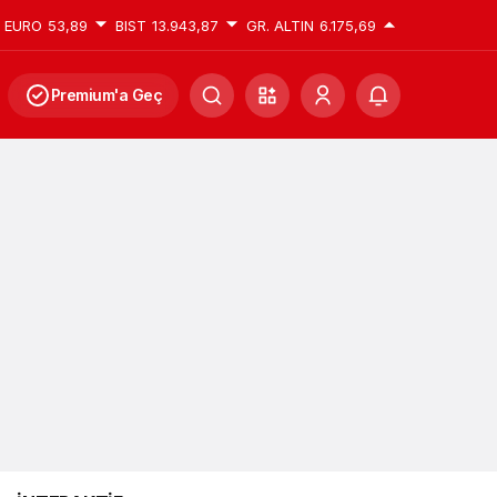
EURO
53,89
BIST
13.943,87
GR. ALTIN
6.175,69
Premium'a Geç