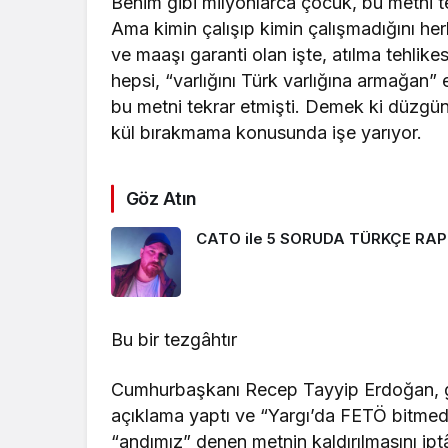
Benim gibi milyonlarca çocuk, bu metni t
Ama kimin çalışıp kimin çalışmadığını h
ve maaşı garanti olan işte, atılma tehlike
hepsi, “varlığını Türk varlığına armağan
bu metni tekrar etmişti. Demek ki düzg
kül bırakmama konusunda işe yarıyor.
Göz Atın
CATO ile 5 SORUDA TÜRKÇE RAP
Bu bir tezgâhtır
Cumhurbaşkanı Recep Tayyip Erdoğan, g
açıklama yaptı ve “Yargı’da FETÖ bitmedi
“andımız” denen metnin kaldırılmasını ip