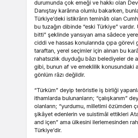
durumunda çok emeği ve hakkı olan Devle
Danıştay karârına olumlu bakarken, bunl
Türkiye’deki istikrârın teminâtı olan Cum
bu tuzağın dibinde “eski Türkiye” vardır
bitti” şeklinde yansıyan ama sâdece yere
ciddi ve hassas konularında çıpa görevi 
taraftan, yerel seçimler için alınan bu ka
rahatsızlık duyduğu bâzı belediyeler de akı
gibi, bunun af ve emeklilik konusundaki 
gönlüm râzı değildir.
“Türküm” deyip teröristle iş birliği yapanl
ithamlarda bulunanların; “çalışkanım” dey
olanların; “yurdumu, milletimi özümden ç
şikâyet edenlerin ve suistimâl ettikleri 
and içen” ama ülkesini ilerlemesinden rah
Türkiye’dir.