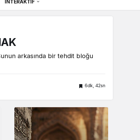
İNTERAKTİF
MAK
. Bunun arkasında bir tehdit bloğu
6dk, 42sn