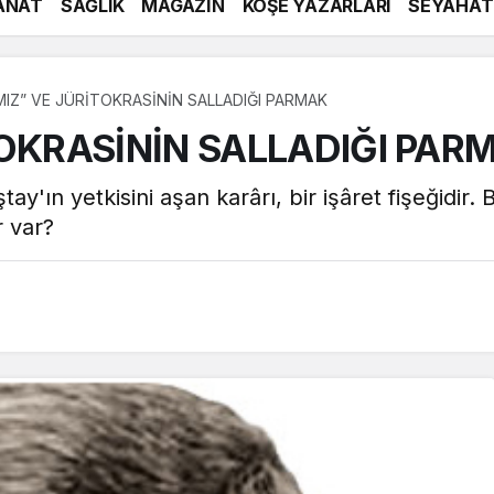
ANAT
SAĞLIK
MAGAZİN
KÖŞE YAZARLARI
SEYAHAT
MIZ” VE JÜRİTOKRASİNİN SALLADIĞI PARMAK
TOKRASİNİN SALLADIĞI PAR
ştay'ın yetkisini aşan karârı, bir işâret fişeğidir
r var?