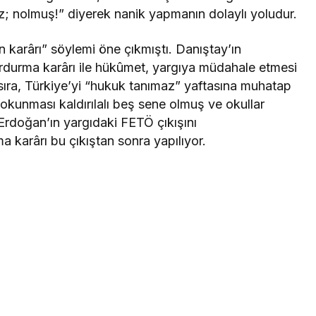
ız; nolmuş!” diyerek nanik yapmanın dolaylı yoludur.
 karârı” söylemi öne çıkmıştı. Danıştay’ın
 durdurma karârı ile hükûmet, yargıya müdahale etmesi
ı sıra, Türkiye’yi “hukuk tanımaz” yaftasına muhatap
okunması kaldırılalı beş sene olmuş ve okullar
Erdoğan’ın yargıdaki FETÖ çıkışını
 karârı bu çıkıştan sonra yapılıyor.