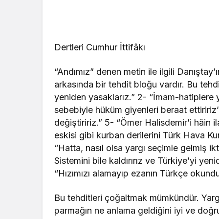
Dertleri Cumhur İttifâkı
“Andımız” denen metin ile ilgili Danıştay’ın
arkasında bir tehdit bloğu vardır. Bu teh
yeniden yasaklarız.” 2- “İmam-hatiplere y
sebebiyle hüküm giyenleri beraat ettiriri
değiştiririz.” 5- “Ömer Halisdemir’i hâin 
eskisi gibi kurban derilerini Türk Hava 
“Hatta, nasıl olsa yargı seçimle gelmiş 
Sistemini bile kaldırırız ve Türkiye’yi ye
“Hızımızı alamayıp ezanın Türkçe okunduğ
Bu tehditleri çoğaltmak mümkündür. Yargı’da
parmağın ne anlama geldiğini iyi ve doğr