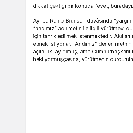
dikkat çektiği bir konuda “evet, buraday
Ayrıca Rahip Brunson davâsında “yargının
“andımız” adlı metin ile ilgili yürütmeyi
için tahrik edilmek istenmektedir. Akıllar
etmek istiyorlar. “Andımız” denen metnin 
açılalı iki ay olmuş, ama Cumhurbaşkanı 
bekliyormuşçasına, yürütmenin durdurulma