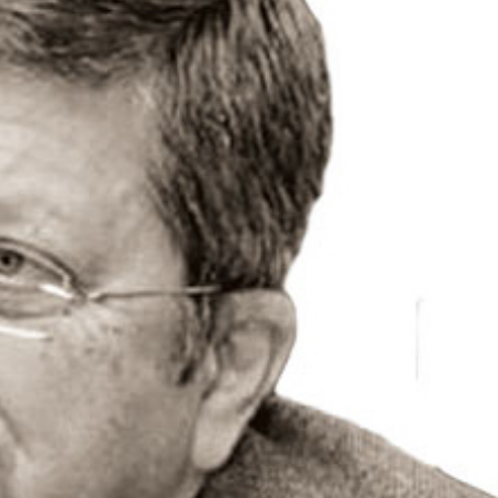
EKONOMİ
Konak Tel Çit, Tel Çit
Hesaplamada Yeni Bir
Yaklaşım