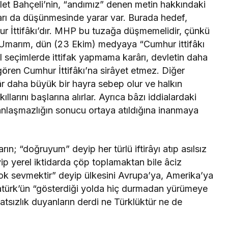
t Bahçeli’nin, “andımız” denen metin hakkındaki
arı da düşünmesinde yarar var. Burada hedef,
hur İttifâkı’dır. MHP bu tuzağa düşmemelidir, çünkü
. Umarım, dün (23 Ekim) medyaya “Cumhur ittifâkı
l seçimlerde ittifak yapmama karârı, devletin daha
gören Cumhur İttifâkı’na sirâyet etmez. Diğer
râr daha büyük bir hayra sebep olur ve halkın
llarını başlarına alırlar. Ayrıca bâzı iddialardaki
anlaşmazlığın sonucu ortaya atıldığına inanmaya
arın; “doğruyum” deyip her türlü iftirâyı atıp asılsız
ip yerel iktidarda çöp toplamaktan bile âciz
ok sevmektir” deyip ülkesini Avrupa’ya, Amerika’ya
Atatürk’ün “gösterdiği yolda hiç durmadan yürümeye
atsızlık duyanların derdi ne Türklüktür ne de