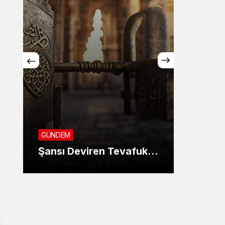
GÜNDE
SON 
GÜNDEM
KANU
Şansı Deviren Tevafuk…
AYIN