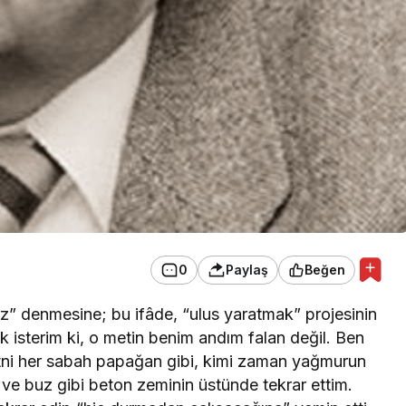
0
Paylaş
Beğen
ız” denmesine; bu ifâde, “ulus yaratmak” projesinin
ek isterim ki, o metin benim andım falan değil. Ben
tni her sabah papağan gibi, kimi zaman yağmurun
 ve buz gibi beton zeminin üstünde tekrar ettim.