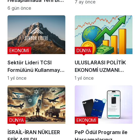
Hesaplamada Yeni Bir
7 ay önce
Yaklaşım
6 gün önce
EKONOMİ
DÜNYA
Sektör Lideri TCSI
ULUSLARASI POLİTİK
Formülünü Kullanmaya
EKONOMİ UZMANI
Başladı
ARDA ÖZEREL ile
1 yıl önce
1 yıl önce
BORSA VE YATIRIM
DÜNYA
EKONOMİ
İSRAİL-İRAN NÜKLEER
PeP Ödül Programı ile
EŞİK AŞILDI!
Harcamalarınız