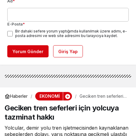
Ad
*
E-Posta
*
Bir dahaki sefere yorum yaptığımda kullanılmak üzere adımı, e-
posta adresimi ve web site adresimi bu tarayıcıya kaydet.
Yorum Gönder
Giriş Yap
EKONOMİ
Haberler
Geciken tren seferleri
için yolcuya tazminat
Geciken tren seferleri için yolcuya
hakkı
tazminat hakkı
Yolcular, demir yolu tren işletmecisinden kaynaklanan
sebeplerden dolayı, varış noktasına gecikmeli ulaştığı