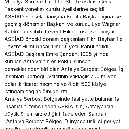
Mobilya San. ve Tic. Ltd. Şti. Temsilcisi Cenk
Taşkent yönetim kurulu üyeliklerine seçildi.
ASBİAD Yüksek Danışma Kurulu Başkanlığına ise
geçmiş dönemler Başkanı ve kurucu üye Wagner
Kablo’nun sahibi Levent Hilmi Ünsal seçilmiştir.
ASBİAD önceki dönem başkanları Fikri Bayhan ile
Levent Hilmi Ünsal ‘Onur Üyesi’ kabul edildi.
ASBİAD Başkanı Emre Şandan, 1995 yılında
kurulan Antalya’nın en köklü iş insanı
derneklerinden biri olan Antalya Serbest Bölgesi İş
İnsanları Derneği üyelerinin yaklaşık 700 milyon
dolarlık ticaret hacmine ve 4 bin 500 kişiye
istihdam sağladığını belirtti.
Antalya Serbest Bölgesinde faaliyette bulunan iş
insanlarını temsil eden ASBİAD’ın, Antalya için
büyük önem arz ettiğini ifade eden Şandan,
”Antalya Serbest Bölgesi Dünyaca ünlü süper yat,
medikal, elektronik, otomotiv yan sanayi