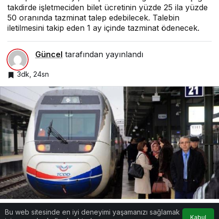
takdirde işletmeciden bilet ücretinin yüzde 25 ila yüzde
50 oranında tazminat talep edebilecek. Talebin
iletilmesini takip eden 1 ay içinde tazminat ödenecek.
Güncel
tarafından yayınlandı
3dk, 24sn
Bu web sitesinde en iyi deneyimi yaşamanızı sağlamak
Google'da Abone Ol
Kabul