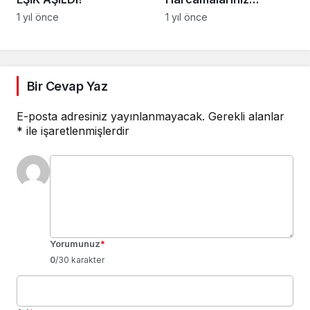
Kazanca Dönüşssün
1 yıl önce
1 yıl önce
Bir Cevap Yaz
E-posta adresiniz yayınlanmayacak.
Gerekli alanlar
*
ile işaretlenmişlerdir
Yorumunuz
*
0
/30 karakter