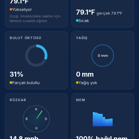
79.1°F
Yükseliyor
79.1°F
gerçek 79.1°F
Çizgi: önümüzdeki saatler için
Sıcak
tahmini sıcaklık eğilimi.
BULUT ÖRTÜSÜ
YAĞIŞ
0 mm
31%
0 mm
Parçalı bulutlu
Yağış yok
RÜZGAR
NEM
K
B
D
G
14.8 mph
100% bağıl nem