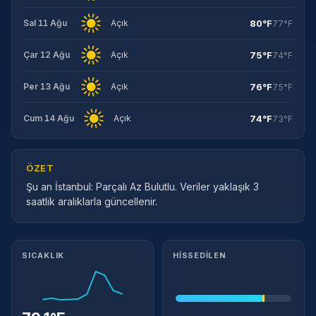
80°F
Sal 11 Ağu
Açık
77°F
75°F
Çar 12 Ağu
Açık
74°F
76°F
Per 13 Ağu
Açık
75°F
74°F
Cum 14 Ağu
Açık
73°F
ÖZET
Şu an İstanbul: Parçalı Az Bulutlu. Veriler yaklaşık 3
saatlik aralıklarla güncellenir.
Meteorolojik ayrıntılar
SICAKLIK
HISSEDILEN