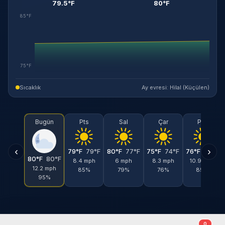
79.5°F
80°F
85°F
75°F
Sıcaklık
Ay evresi: Hilal (Küçülen)
Bugün
Pts
Sal
Çar
Per
‹
›
79°F
79°F
80°F
77°F
75°F
74°F
76°F
75°F
80°F
80°F
8.4 mph
6 mph
8.3 mph
10.9 mph
12.2 mph
85%
79%
76%
85%
95%
0