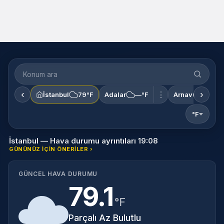
Konum
ara
‹
›
⋮
İstanbul
79°F
Adalar
—°F
Arnavutköy
—
°F
İstanbul — Hava durumu ayrıntıları 19:08
GÜNÜNÜZ IÇIN ÖNERILER ›
GÜNCEL HAVA DURUMU
79.1
°F
Parçalı Az Bulutlu