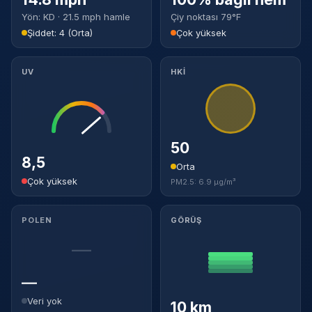
Yön: KD · 21.5 mph hamle
Çiy noktası 79°F
Şiddet: 4 (Orta)
Çok yüksek
UV
HKİ
50
8,5
Orta
Çok yüksek
PM2.5: 6.9 µg/m³
POLEN
GÖRÜŞ
—
—
Veri yok
10 km