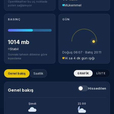
OpenWeather bu uç noktada
Mükemmel
polen sağlamıyor.
BASINÇ
GÜN
1014 mb
Stabil
Doğuş 06:07 · Batış 20:11
Sonraki tahmin dilimine göre
14 sa 4 dk gün ışığı
kıyaslama.
Genel bakış
Saatlik
GRAFIK
LISTE
Hissedilen
Genel bakış
Şimdi
21:00