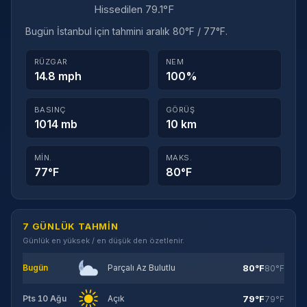
Hissedilen 79.1°F
Bugün İstanbul için tahmini aralık 80°F / 77°F.
RÜZGAR
NEM
14.8 mph
100%
BASINÇ
GÖRÜŞ
1014 mb
10 km
MIN.
MAKS.
77°F
80°F
7 GÜNLÜK TAHMIN
Günlük en yüksek / en düşük den özetlenir.
80°F
Bugün
Parçalı Az Bulutlu
80°F
79°F
Pts 10 Ağu
Açık
79°F