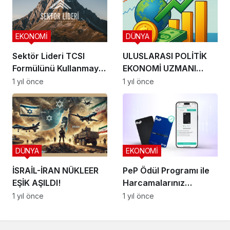
EKONOMİ
DÜNYA
Sektör Lideri TCSI
ULUSLARASI POLİTİK
Formülünü Kullanmaya
EKONOMİ UZMANI
Başladı
ARDA ÖZEREL ile
1 yıl önce
1 yıl önce
BORSA VE YATIRIM
DÜNYA
EKONOMİ
İSRAİL-İRAN NÜKLEER
PeP Ödül Programı ile
EŞİK AŞILDI!
Harcamalarınız
Kazanca Dönüşssün
1 yıl önce
1 yıl önce