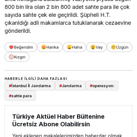
800 bin lira olan 2 bin 800 adet sahte para ile çok
sayıda sahte çek ele geçirildi. Şüpheli H.T.
çıkarıldığı adli makamlarca tutuklanarak cezaevine
gönderildi.
Beğendim
Harika
Haha
Vay
Üzgün
Kızgın
HABERLE ILGILI DAHA FAZLASI
#
İstanbul İl Jandarma
#
Jandarma
#
operasyon:
#
sahte para
Türkiye Aktüel Haber Bültenine
Ücretsiz Abone Olabilirsin
Yeni eklenen makalelerimizden haberdar olmak