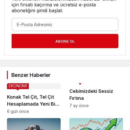
için fırsatı kaçırma ve ücretsiz e-posta
aboneliğini şimdi başlat.
ABONE OL
Benzer Haberler
EKONOMİ
EKONOMİ
Cebimizdeki Sessiz
Konak Tel Çit, Tel Çit
Fırtına
Hesaplamada Yeni Bir
7 ay önce
Yaklaşım
6 gün önce