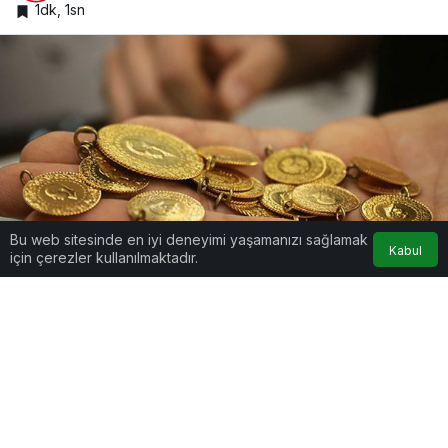
1dk, 1sn
Bu web sitesinde en iyi deneyimi yaşamanızı sağlamak
Kabul
için çerezler kullanılmaktadır.
Google'da Abone Ol
0
Paylaş
Beğen
Haftalık bazda Borsa İstanbul’da (BIST) işlem
gören hisse senetleri ortalama yüzde 0,77, altın