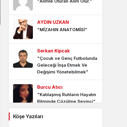
Sofrası
"Âlimle Oturan Âlim Olur."
5 ay önce
AYDIN UZKAN
Devletin Yön Tayini ve
"MİZAHIN ANATOMİSİ"
Çağdaşlaşma İradesi
5 ay önce
Serkan Kipcak
29 Şubat Artık Gün: 4 Yılda
"Çocuk ve Genç Futbolunda
Bir Gelen Zaman Misafiri
Geleceği İnşa Etmek Ve
5 ay önce
Değişimi Yönetebilmek"
Bir Ekonomik Çöküşün
Burcu Atıcı
Anatomisi: Weimar
"Katılaşmış Ruhların Hayatın
Hiperenflasyonu
Ritminde Çözülme Sevinci"
6 ay önce
Köşe Yazıları
Bahar Ayhan Balcıoğlu
Plüton’un Keşfi ve Güneş
"GENÇLERİN TERCİHİ"
Sistemi Algısında Yeni Bir