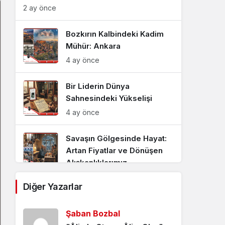
2 ay önce
Bozkırın Kalbindeki Kadim
Mühür: Ankara
4 ay önce
Bir Liderin Dünya
Sahnesindeki Yükselişi
4 ay önce
Savaşın Gölgesinde Hayat:
Artan Fiyatlar ve Dönüşen
Alışkanlıklarımız
5 ay önce
Diğer Yazarlar
Bir Lokma Ekmeğin
Şaban Bozbal
Mucizesi: Halil İbrahim