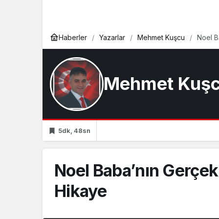
Haberler
Yazarlar
Mehmet Kuşcu
Noel B
Mehmet Kuş
5dk, 48sn
Noel Baba’nın Gerçe
Hikaye