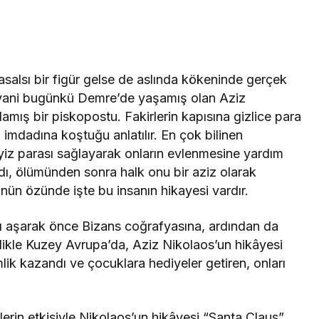
salsı bir figür gelse de aslında kökeninde gerçek
a, yani bugünkü Demre’de yaşamış olan Aziz
mış bir piskopostu. Fakirlerin kapısına gizlice para
n imdadına koştuğu anlatılır. En çok bilinen
eyiz parası sağlayarak onların evlenmesine yardım
yıldı, ölümünden sonra halk onu bir aziz olarak
ün özünde işte bu insanın hikayesi vardır.
nı aşarak önce Bizans coğrafyasına, ardından da
ellikle Kuzey Avrupa’da, Aziz Nikolaos’un hikâyesi
mlik kazandı ve çocuklara hediyeler getiren, onları
erin etkisiyle Nikolaos’un hikâyesi “Santa Claus”