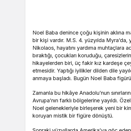
Noel Baba denince çoğu kişinin aklına ma
bir kişi vardır. M.S. 4. yüzyılda Myra’d
Nikolaos, hayatını yardıma muhtaçlara ada
bıraktığı, çocukları koruduğu, çaresizleri
hikayelerden biri, üç fakir kız kardeşe ç
etmesidir. Yaptığı iyilikler dilden dile ya
anmaya başladı. Bugün Noel Baba figürün
Zamanla bu hikâye Anadolu’nun sınırları
Avrupa’nın farklı bölgelerine yayıldı. Öz
Noel gelenekleriyle birleşerek yeni bir ki
koruyan mistik bir figüre dönüştü.
Sonraki yüzyıllarda Amerika’ya göç edenl