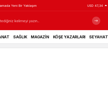
plamada Yeni Bir Yaklaşım
USD
47,34
ANAT
SAĞLIK
MAGAZİN
KÖŞE YAZARLARI
SEYAHAT