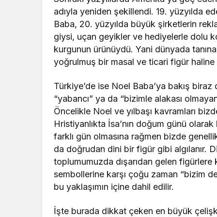
adıyla yeniden şekillendi. 19. yüzyılda e
Baba, 20. yüzyılda büyük şirketlerin rek
giysi, uçan geyikler ve hediyelerle dolu 
kurgunun ürünüydü. Yani dünyada tanınan
yoğrulmuş bir masal ve ticari figür haline 
Türkiye’de ise Noel Baba’ya bakış biraz da
“yabancı” ya da “bizimle alakası olmayan
Öncelikle Noel ve yılbaşı kavramları bizde
Hristiyanlıkta İsa’nın doğum günü olarak ku
farklı gün olmasına rağmen bizde genell
da doğrudan dini bir figür gibi algılanır. D
toplumumuzda dışarıdan gelen figürlere ka
sembollerine karşı çoğu zaman “bizim de
bu yaklaşımın içine dahil edilir.
İşte burada dikkat çeken en büyük çelişki