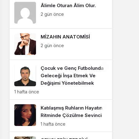
Âlimle Oturan Âlim Olur.
Dönem
2 gün önce
6 ay önce
HANDE SANEM ÇINAR
"İklim, Dünya ve Biz"
Takvime Yazılan Aşk:
MİZAHIN ANATOMİSİ
Sevgililer Günü Üzerine
Toplumsal Bir Okuma
2 gün önce
AYDIN UZKAN
6 ay önce
"SIRTIMIZDAKİ İZLER"
Çocuk ve Genç Futbolunda
Geleceği İnşa Etmek Ve
AYDIN UZKAN
Değişimi Yönetebilmek
"BÜKÜLMEDEN
1 hafta önce
KIRILANLAR"
Katılaşmış Ruhların Hayatın
Gül Akpınar
Ritminde Çözülme Sevinci
"Aynı Masadaki Işıklar"
1 hafta önce