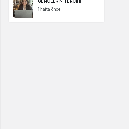
GENÇLERİN TERCİHİ
Şaban Bozbal
1 hafta önce
"Elif Gibi Dik Durabilmek"