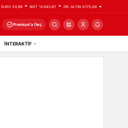
EURO
53,89
BIST
13.943,87
GR. ALTIN
6.175,69
Premium'a Geç
İNTERAKTİF