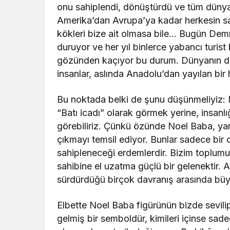
onu sahiplendi, dönüştürdü ve tüm düny
Amerika’dan Avrupa’ya kadar herkesin sa
kökleri bize ait olmasa bile… Bugün Demre
duruyor ve her yıl binlerce yabancı turis
gözünden kaçıyor bu durum. Dünyanın dö
insanlar, aslında Anadolu’dan yayılan bir
Bu noktada belki de şunu düşünmeliyiz: 
“Batı icadı” olarak görmek yerine, insanlığ
görebiliriz. Çünkü özünde Noel Baba, yar
çıkmayı temsil ediyor. Bunlar sadece bir d
sahipleneceği erdemlerdir. Bizim toplu
sahibine el uzatma güçlü bir gelenektir. 
sürdürdüğü birçok davranış arasında büyü
Elbette Noel Baba figürünün bizde sevilip s
gelmiş bir semboldür, kimileri içinse sa