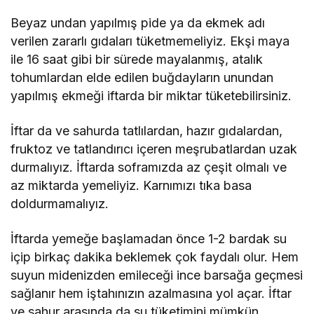
Beyaz undan yapılmış pide ya da ekmek adı
verilen zararlı gıdaları tüketmemeliyiz. Ekşi maya
ile 16 saat gibi bir sürede mayalanmış, atalık
tohumlardan elde edilen buğdayların unundan
yapılmış ekmeği iftarda bir miktar tüketebilirsiniz.
İftar da ve sahurda tatlılardan, hazır gıdalardan,
fruktoz ve tatlandırıcı içeren meşrubatlardan uzak
durmalıyız. İftarda soframızda az çeşit olmalı ve
az miktarda yemeliyiz. Karnımızı tıka basa
doldurmamalıyız.
İftarda yemeğe başlamadan önce 1-2 bardak su
içip birkaç dakika beklemek çok faydalı olur. Hem
suyun midenizden emileceği ince barsağa geçmesi
sağlanır hem iştahınızın azalmasına yol açar. İftar
ve sahur arasında da su tüketimini mümkün