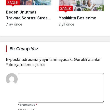
SAĞLIK
SAĞLIK
Beden Unutmaz:
Travma Sonrası Stres
Yaşlılıkta Beslenme
Bozukluğu
7 ay önce
2 yıl önce
Bir Cevap Yaz
E-posta adresiniz yayınlanmayacak.
Gerekli alanlar
*
ile işaretlenmişlerdir
Yorumunuz
*