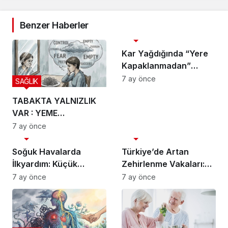
Benzer Haberler
SAĞLIK
Kar Yağdığında “Yere
Kapaklanmadan”
Yürümenin Formülü
7 ay önce
SAĞLIK
Ne?
TABAKTA YALNIZLIK
VAR : YEME
BOZUKLUKLARI
7 ay önce
SAĞLIK
SAĞLIK
Soğuk Havalarda
Türkiye’de Artan
İlkyardım: Küçük
Zehirlenme Vakaları:
Önlemler, Büyük
Doğru Bilinen Yanlışlar
7 ay önce
7 ay önce
Riskleri Önler
ve Hayat Kurtaran İlk
Yardım Adımları