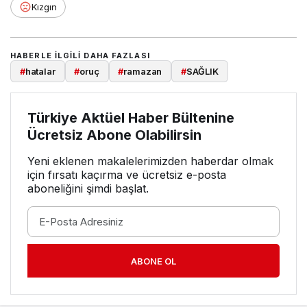
Kızgın
HABERLE ILGILI DAHA FAZLASI
#
hatalar
#
oruç
#
ramazan
#
SAĞLIK
Türkiye Aktüel Haber Bültenine
Ücretsiz Abone Olabilirsin
Yeni eklenen makalelerimizden haberdar olmak
için fırsatı kaçırma ve ücretsiz e-posta
aboneliğini şimdi başlat.
ABONE OL