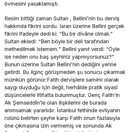
övmesini yasaklamıştı.
Resim bittiği zaman Sultan , Bellini’nin bu derviş
hakkında fikrini sordu. Israrı üzerine Bellini gerçek
fikrini ifadeyle dedi ki: “Bu bir divâne olmalı.”
Sultan ekledi: “Ben böyle bir deli tarafından
methedilmek istemem.” Bellini yanıt verdi: “Öyle
ise neden onu baş şeyhiniz yapmıyorsunuz?”
Bunun üzerine Sultan Bellini’nin dediğini yerine
getirdi. Bu ilginç görüşmeden şu sonucu çıkarmak
mümkün görünür:Fatih dervişlere samimi olarak
saygı duyduğu için değil, herhâlde pratik siyasî
düşüncelerle iltifatta bulunmuştur. Genç Fatih’in
Ak Şemseddîn’le olan ilişkilerini de burada
anımsamak yararlıdır. İstanbul fethinde evliyanın
rolünü belirten şeyhe karşı Fatih onun fazlasıyla
öne çıkmasına izin vermemiş ve sonunda Ak