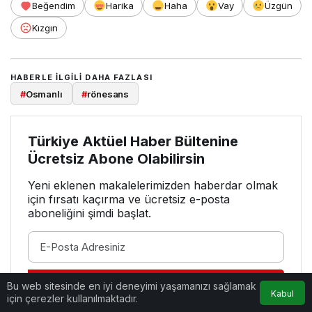
Beğendim
Harika
Haha
Vay
Üzgün
Kızgın
HABERLE ILGILI DAHA FAZLASI
#
Osmanlı
#
rönesans
Türkiye Aktüel Haber Bültenine
Ücretsiz Abone Olabilirsin
Yeni eklenen makalelerimizden haberdar olmak
için fırsatı kaçırma ve ücretsiz e-posta
aboneliğini şimdi başlat.
Bu web sitesinde en iyi deneyimi yaşamanızı sağlamak
ABONE OL
Kabul
için çerezler kullanılmaktadır.