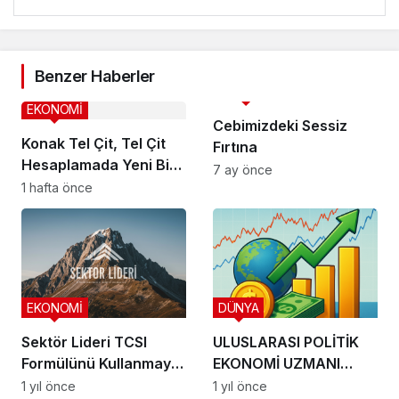
Benzer Haberler
EKONOMİ
EKONOMİ
Cebimizdeki Sessiz
Konak Tel Çit, Tel Çit
Fırtına
Hesaplamada Yeni Bir
7 ay önce
Yaklaşım
1 hafta önce
EKONOMİ
DÜNYA
Sektör Lideri TCSI
ULUSLARASI POLİTİK
Formülünü Kullanmaya
EKONOMİ UZMANI
Başladı
ARDA ÖZEREL ile
1 yıl önce
1 yıl önce