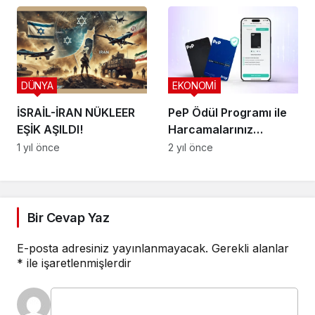
BORSA VE YATIRIM
DÜNYA
EKONOMİ
İSRAİL-İRAN NÜKLEER
PeP Ödül Programı ile
EŞİK AŞILDI!
Harcamalarınız
Kazanca Dönüşssün
1 yıl önce
2 yıl önce
Bir Cevap Yaz
E-posta adresiniz yayınlanmayacak.
Gerekli alanlar
*
ile işaretlenmişlerdir