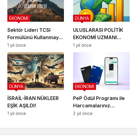
EKONOMİ
DÜNYA
Sektör Lideri TCSI
ULUSLARASI POLİTİK
Formülünü Kullanmaya
EKONOMİ UZMANI
Başladı
ARDA ÖZEREL ile
1 yıl önce
1 yıl önce
BORSA VE YATIRIM
DÜNYA
EKONOMİ
İSRAİL-İRAN NÜKLEER
PeP Ödül Programı ile
EŞİK AŞILDI!
Harcamalarınız
Kazanca Dönüşssün
1 yıl önce
2 yıl önce