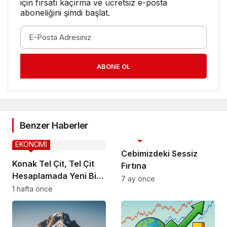
için fırsatı kaçırma ve ücretsiz e-posta
aboneliğini şimdi başlat.
ABONE OL
Benzer Haberler
EKONOMİ
EKONOMİ
Cebimizdeki Sessiz
Konak Tel Çit, Tel Çit
Fırtına
Hesaplamada Yeni Bir
7 ay önce
Yaklaşım
1 hafta önce