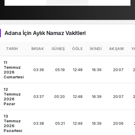
Adana İçin Aylık Namaz Vakitleri
TARIH
İMSAK
GÜNEŞ
ÖĞLE
İKINDI
AKŞAM
Y
11
Temmuz
03:36
05:19
12:48
16:39
20:07
2
2026
Cumartesi
12
Temmuz
03:37
05:20
12:48
16:39
20:07
2
2026
Pazar
13
Temmuz
03:38
05:21
12:49
16:39
20:06
2026
Pazartesi