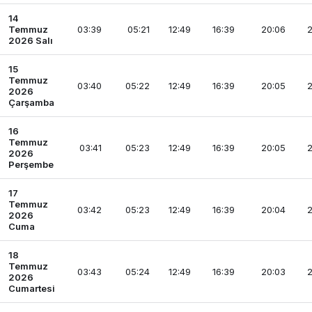
14
Temmuz
03:39
05:21
12:49
16:39
20:06
2
2026 Salı
15
Temmuz
03:40
05:22
12:49
16:39
20:05
2
2026
Çarşamba
16
Temmuz
03:41
05:23
12:49
16:39
20:05
2
2026
Perşembe
17
Temmuz
03:42
05:23
12:49
16:39
20:04
2
2026
Cuma
18
Temmuz
03:43
05:24
12:49
16:39
20:03
2
2026
Cumartesi