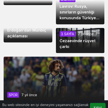
Lavrov: Rusya,
sınırların güvenliği
3. SAYFA
7 yıl önce
konusunda Türkiye
ile Suriye arasında
Cumhurbaşkanı
işbirliğine destek
Erdoğan’dan Münbiç
3. SAYFA
7 yıl önce
verecek
açıklaması
Cezaevinde rüşvet
çarkı
SPOR
7 yıl önce
Fenerbahçeli Sadık’ın acı günü
Bu web sitesinde en iyi deneyimi yaşamanızı sağlamak
Kabul