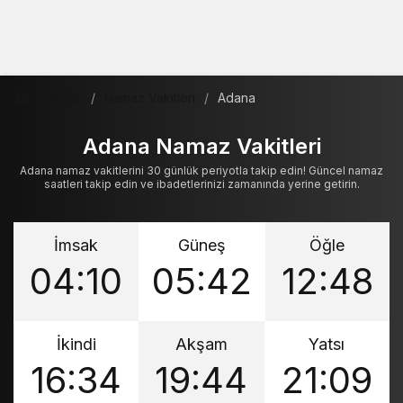
Haberler
Namaz Vakitleri
Adana
Adana Namaz Vakitleri
Adana namaz vakitlerini 30 günlük periyotla takip edin! Güncel namaz
saatleri takip edin ve ibadetlerinizi zamanında yerine getirin.
İmsak
Güneş
Öğle
04:10
05:42
12:48
İkindi
Akşam
Yatsı
16:34
19:44
21:09