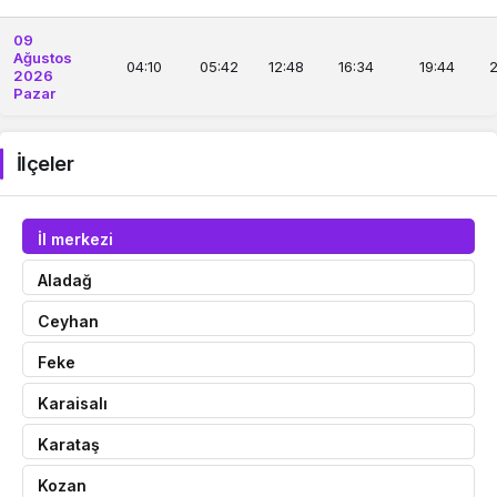
09
Ağustos
04:10
05:42
12:48
16:34
19:44
2
2026
Pazar
İlçeler
İl merkezi
Aladağ
Ceyhan
Feke
Karaisalı
Karataş
Kozan