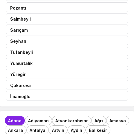
Pozantı
Saimbeyli
Sarıçam
Seyhan
Tufanbeyli
Yumurtalık
Yüreğir
Çukurova
İmamoğlu
Adana
Adıyaman
Afyonkarahisar
Ağrı
Amasya
Ankara
Antalya
Artvin
Aydın
Balıkesir