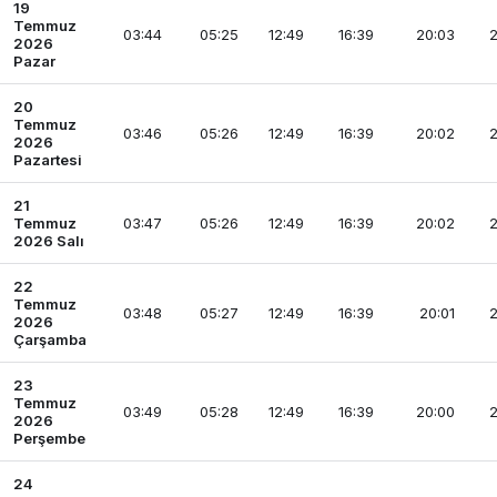
19
Temmuz
03:44
05:25
12:49
16:39
20:03
2
2026
Pazar
20
Temmuz
03:46
05:26
12:49
16:39
20:02
2
2026
Pazartesi
21
Temmuz
03:47
05:26
12:49
16:39
20:02
2
2026 Salı
22
Temmuz
03:48
05:27
12:49
16:39
20:01
2
2026
Çarşamba
23
Temmuz
03:49
05:28
12:49
16:39
20:00
2
2026
Perşembe
24