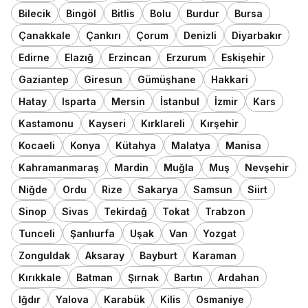
Bilecik
Bingöl
Bitlis
Bolu
Burdur
Bursa
Çanakkale
Çankırı
Çorum
Denizli
Diyarbakır
Edirne
Elazığ
Erzincan
Erzurum
Eskişehir
Gaziantep
Giresun
Gümüşhane
Hakkari
Hatay
Isparta
Mersin
İstanbul
İzmir
Kars
Kastamonu
Kayseri
Kırklareli
Kırşehir
Kocaeli
Konya
Kütahya
Malatya
Manisa
Kahramanmaraş
Mardin
Muğla
Muş
Nevşehir
Niğde
Ordu
Rize
Sakarya
Samsun
Siirt
Sinop
Sivas
Tekirdağ
Tokat
Trabzon
Tunceli
Şanlıurfa
Uşak
Van
Yozgat
Zonguldak
Aksaray
Bayburt
Karaman
Kırıkkale
Batman
Şırnak
Bartın
Ardahan
Iğdır
Yalova
Karabük
Kilis
Osmaniye