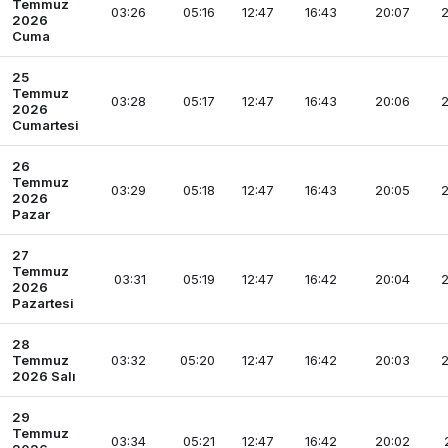
Temmuz
03:26
05:16
12:47
16:43
20:07
2
2026
Cuma
25
Temmuz
03:28
05:17
12:47
16:43
20:06
2
2026
Cumartesi
26
Temmuz
03:29
05:18
12:47
16:43
20:05
2
2026
Pazar
27
Temmuz
03:31
05:19
12:47
16:42
20:04
2
2026
Pazartesi
28
Temmuz
03:32
05:20
12:47
16:42
20:03
2
2026 Salı
29
Temmuz
03:34
05:21
12:47
16:42
20:02