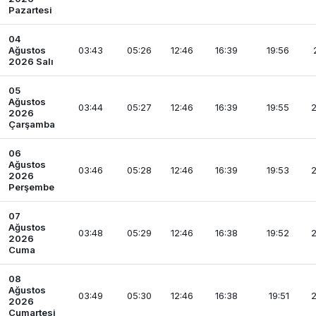
Pazartesi
04
Ağustos
03:43
05:26
12:46
16:39
19:56
2026 Salı
05
Ağustos
03:44
05:27
12:46
16:39
19:55
2
2026
Çarşamba
06
Ağustos
03:46
05:28
12:46
16:39
19:53
2
2026
Perşembe
07
Ağustos
03:48
05:29
12:46
16:38
19:52
2
2026
Cuma
08
Ağustos
03:49
05:30
12:46
16:38
19:51
2
2026
Cumartesi