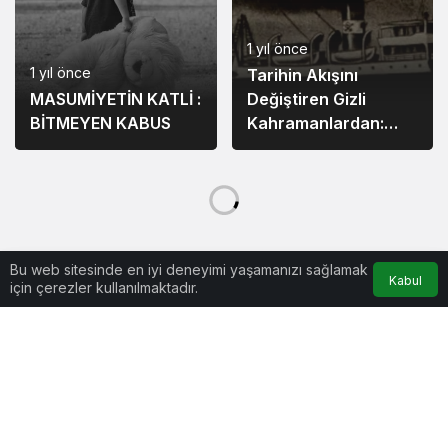
1 yıl önce
1 yıl önce
Tarihin Akışını
MASUMİYETİN KATLİ :
Değiştiren Gizli
BİTMEYEN KABUS
Kahramanlardan:
Mehmet Ali Bey
Bu web sitesinde en iyi deneyimi yaşamanızı sağlamak
Kabul
için çerezler kullanılmaktadır.
0
Anasayfa
Akış
Hesabım
Bildirimler
Kurumsal
Bağlantılar