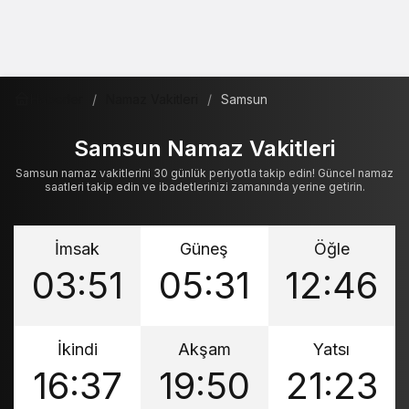
Haberler
Namaz Vakitleri
Samsun
Samsun Namaz Vakitleri
Samsun namaz vakitlerini 30 günlük periyotla takip edin! Güncel namaz
saatleri takip edin ve ibadetlerinizi zamanında yerine getirin.
İmsak
Güneş
Öğle
03:51
05:31
12:46
İkindi
Akşam
Yatsı
16:37
19:50
21:23