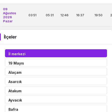
09
Ağustos
03:51
05:31
12:46
16:37
19:50
2
2026
Pazar
İlçeler
İl merkezi
19 Mayıs
Alaçam
Asarcık
Atakum
Ayvacık
Bafra