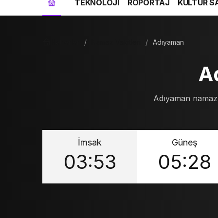
TEKNOLOJİ
RÖPORTAJ
KÜLTÜR S
Haberler
Namaz Vakitleri
Adıyaman
A
Adıyaman namaz va
İmsak
Güneş
03:53
05:28