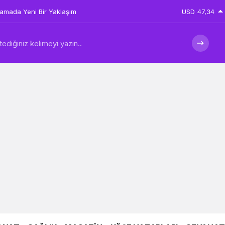
plamada Yeni Bir Yaklaşım
USD
47,34