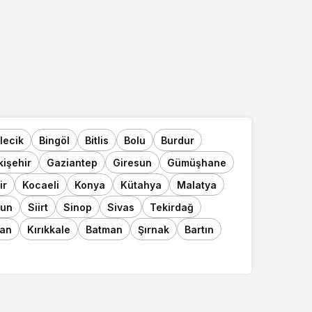
ilecik
Bingöl
Bitlis
Bolu
Burdur
kişehir
Gaziantep
Giresun
Gümüşhane
ir
Kocaeli
Konya
Kütahya
Malatya
un
Siirt
Sinop
Sivas
Tekirdağ
an
Kırıkkale
Batman
Şırnak
Bartın