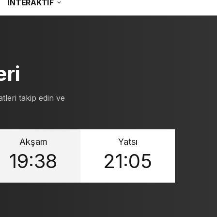
İNTERAKTİF
ri
leri takip edin ve
Akşam
Yatsı
19:38
21:05