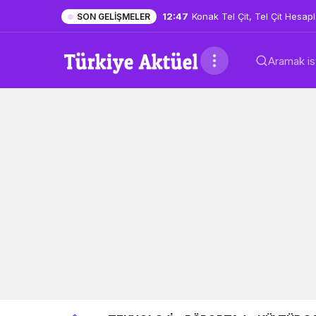
12:47
Konak Tel Çit, Tel Çit Hesa
SON GELIŞMELER