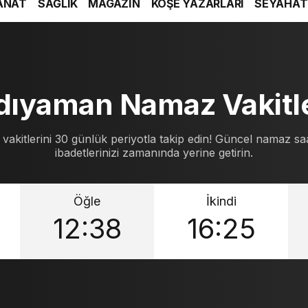
ANAT
SAĞLIK
MAGAZİN
KÖŞE YAZARLARI
SEYAHAT
dıyaman Namaz Vakitle
kitlerini 30 günlük periyotla takip edin! Güncel namaz saat
ibadetlerinizi zamanında yerine getirin.
Öğle
İkindi
12:38
16:25