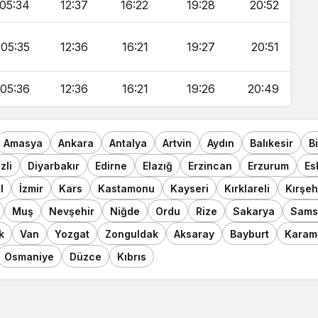
05:34
12:37
16:22
19:28
20:52
05:35
12:36
16:21
19:27
20:51
05:36
12:36
16:21
19:26
20:49
Amasya
Ankara
Antalya
Artvin
Aydın
Balıkesir
B
zli
Diyarbakır
Edirne
Elazığ
Erzincan
Erzurum
Es
l
İzmir
Kars
Kastamonu
Kayseri
Kırklareli
Kırşeh
Muş
Nevşehir
Niğde
Ordu
Rize
Sakarya
Sams
k
Van
Yozgat
Zonguldak
Aksaray
Bayburt
Karam
Osmaniye
Düzce
Kıbrıs