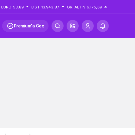
EURO
53,89
BIST
13.943,87
GR. ALTIN
6.175,69
Premium'a Geç