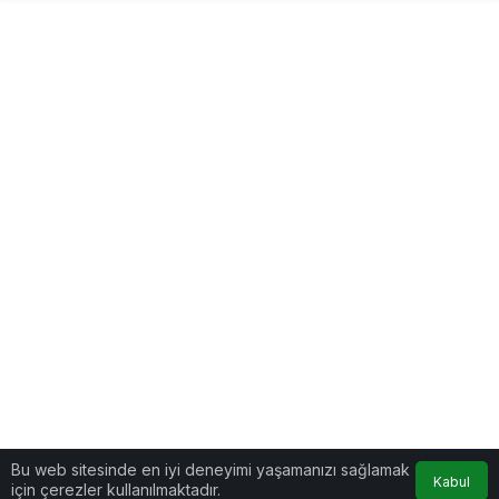
Bu web sitesinde en iyi deneyimi yaşamanızı sağlamak
Kabul
için çerezler kullanılmaktadır.