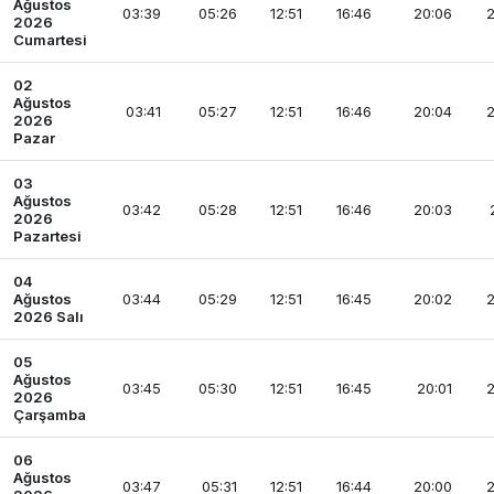
Ağustos
03:39
05:26
12:51
16:46
20:06
2
2026
Cumartesi
02
Ağustos
03:41
05:27
12:51
16:46
20:04
2
2026
Pazar
03
Ağustos
03:42
05:28
12:51
16:46
20:03
2026
Pazartesi
04
Ağustos
03:44
05:29
12:51
16:45
20:02
2
2026 Salı
05
Ağustos
03:45
05:30
12:51
16:45
20:01
2
2026
Çarşamba
06
Ağustos
03:47
05:31
12:51
16:44
20:00
2