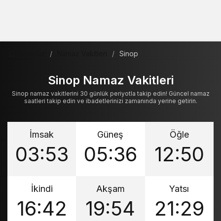
Haberler
Namaz Vakitleri
Sinop
Sinop Namaz Vakitleri
Sinop namaz vakitlerini 30 günlük periyotla takip edin! Güncel namaz
saatleri takip edin ve ibadetlerinizi zamanında yerine getirin.
İmsak
Güneş
Öğle
03:53
05:36
12:50
İkindi
Akşam
Yatsı
16:42
19:54
21:29