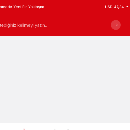
plamada Yeni Bir Yaklaşım
USD
47,34