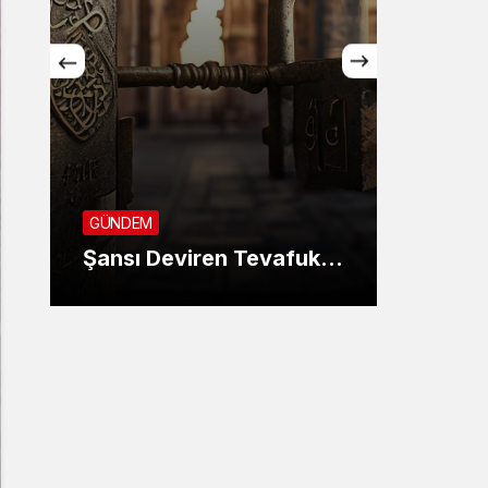
GÜNDEM
SON DA
GÜNDEM
KANUNLA
Şansı Deviren Tevafuk…
AYINDA 