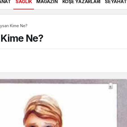
ANAT
SAĞLIK
MAGAZİN
KÖŞE YAZARLARI
SEYAHAT
uysan Kime Ne?
 Kime Ne?