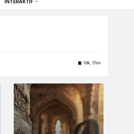
İNTERAKTİF
1dk, 51sn