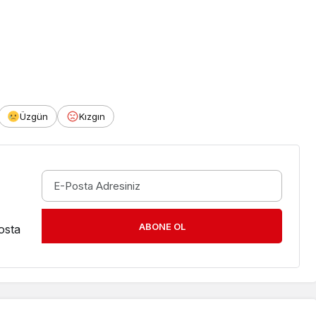
Üzgün
Kızgın
ABONE OL
osta