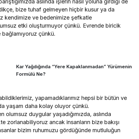
rıştığımızda aslında işlerin nasıl yoluna girdiği de
ndikçe, bize tuhaf gelmeyen hiçbir kusur ya da
Biz kendimize ve bedenimize şefkatle
olumsuz etki oluşturmuyor çünkü. Evrende biricik
ize bağlamıyoruz çünkü.
Kar Yağdığında “Yere Kapaklanmadan” Yürümenin
Formülü Ne?
abildiklerimiz, yapamadıklarımız hepsi bir bütün ve
da yaşam daha kolay oluyor çünkü.
n olumsuz duygular yaşadığımızda, aslında
zorlanabiliyoruz ancak insanların bize bakışı
insanlar bizim ruhumuzu gördüğünde mutluluğun