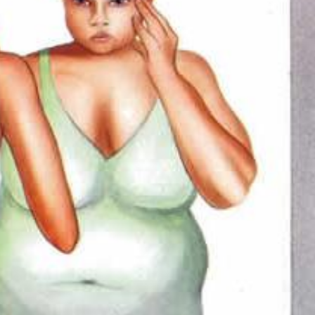
EKONOMİ
Konak Tel Çit, Tel Çit
Hesaplamada Yeni Bir
Yaklaşım