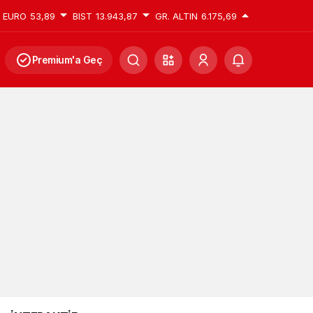
EURO
53,89
BIST
13.943,87
GR. ALTIN
6.175,69
Premium'a Geç