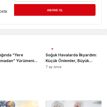
ABONE OL
osta
SAĞLIK
ığında “Yere
Soğuk Havalarda İlkyardım:
nmadan” Yürümenin
Küçük Önlemler, Büyük
Ne?
Riskleri Önler
7 ay önce