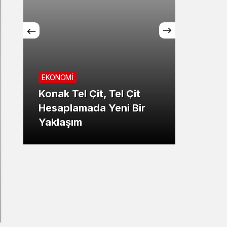
EKONOMİ
Konak Tel Çit, Tel Çit
GÜNDE
Hesaplamada Yeni Bir
Yaklaşım
Şansı