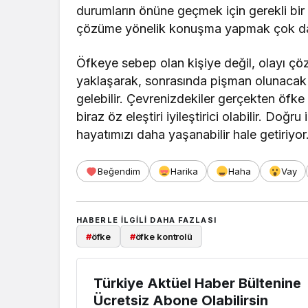
durumların önüne geçmek için gerekli bir 
çözüme yönelik konuşma yapmak çok dah
Öfkeye sebep olan kişiye değil, olayı çö
yaklaşarak, sonrasında pişman olunacak
gelebilir. Çevrenizdekiler gerçekten öfke
biraz öz eleştiri iyileştirici olabilir. Doğ
hayatımızı daha yaşanabilir hale getiriyor
Beğendim
Harika
Haha
Vay
HABERLE ILGILI DAHA FAZLASI
#
öfke
#
öfke kontrolü
Türkiye Aktüel Haber Bültenine
Ücretsiz Abone Olabilirsin