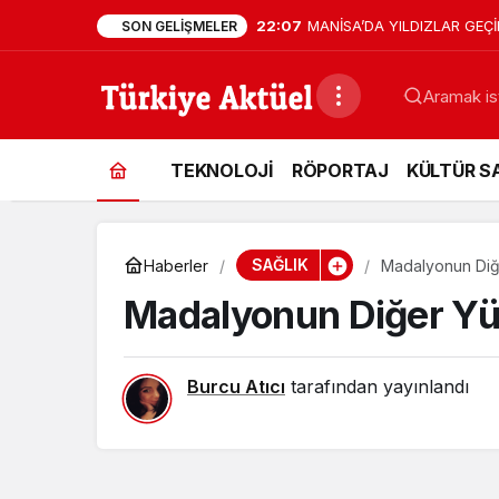
22:07
MANİSA’DA YILDIZLAR GEÇİD
SON GELIŞMELER
TEKNOLOJİ
RÖPORTAJ
KÜLTÜR S
SAĞLIK
Haberler
Madalyonun Diğe
Madalyonun Diğer Yüz
Burcu Atıcı
tarafından yayınlandı