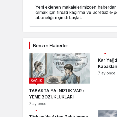
Yeni eklenen makalelerimizden haberdar
olmak için fırsatı kaçırma ve ücretsiz e-p
aboneliğini şimdi başlat.
Benzer Haberler
SAĞLIK
Kar Yağd
Kapakla
Formülü 
7 ay önce
SAĞLIK
TABAKTA YALNIZLIK VAR :
YEME BOZUKLUKLARI
7 ay önce
SAĞLIK
Türkiye’de Artan Zehirlenme