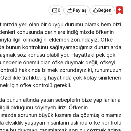
0
Paylaş
Beğen
atımızda yeri olan bir duygu durumu olarak hem bizi
denleri konusunda derinlere indiğimizde öfkenin
arıyla ilgili olmadığını eklemek zorundayız. Öfke
a da bunun kontrolünü sağlayamadığımız durumlarda
ılaşmak söz konusu olabiliyor. Hayattaki pek çok
 nedenle önemli olan öfke duymak değil, öfkeyi
e kontrolü hakkında bilmek zorundayız ki, ruhumuzun
zellikle trafikte, iş hayatında çok kolay sinirlenen
rmek için öfke kontrolü gerekli.
bunun altında yatan sebeplerin bize yapılanlarla
a ilgili olduğunu söyleyebiliriz. Öfkenin
dığımızda sorunun büyük kısmını da çözmüş olmamız
ksiklik yaşayan insanların aslında öfke kontrolü
mizde bu duyguyu tanımlamak sorunu çözmek adına