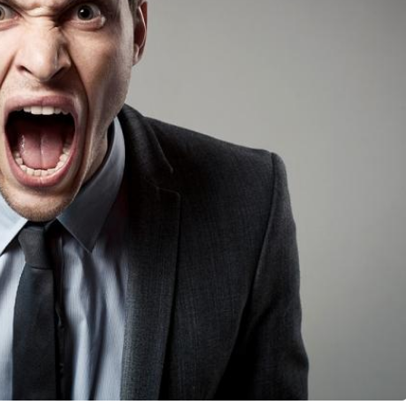
GÜNDEM
MANİSA’DA YILDIZLAR
GEÇİDİ!