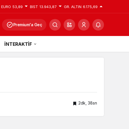
EURO
53,89
BIST
13.943,87
GR. ALTIN
6.175,69
Premium'a Geç
İNTERAKTİF
2dk, 38sn