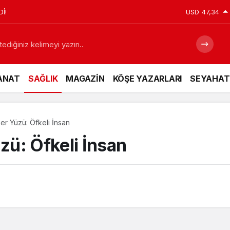
İ!
USD
47,34
ANAT
SAĞLIK
MAGAZİN
KÖŞE YAZARLARI
SEYAHAT
r Yüzü: Öfkeli İnsan
ü: Öfkeli İnsan