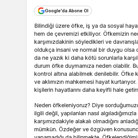
Google'da Abone Ol
Bilindiği üzere öfke, iş ya da sosyal hay
hem de çevremizi etkiliyor. Öfkemizin ne
karşımızdakinin söyledikleri ve davranışl
oldukça insani ve normal bir duygu ols
da ne yazık ki daha kötü sorunlarla karş
durum öfke duymamıza neden olabilir. Bu
kontrol altına alabilmek denilebilir. Öfk
ve aklımızın mahkemesi hayat kurtarıyor. Ö
kişilerin hayatlarını daha keyifli hale geti
Neden öfkeleniyoruz? Diye sorduğumuzda 
ilgili değil, yapılanları nasıl algıladığımızl
karşımızdakiyle alakalı olmadığını anla
mümkün. Özdeğer ve özgüven konusunda e
yapamadığı da bilinmekte. Öfkelendiği