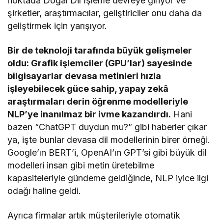
noktada Doğal Dil İşleme devreye giriyor ve
şirketler, araştırmacılar, geliştiriciler onu daha da
geliştirmek için yarışıyor.
Bir de teknoloji tarafında büyük gelişmeler
oldu: Grafik işlemciler (GPU’lar) sayesinde
bilgisayarlar devasa metinleri hızla
işleyebilecek güce sahip, yapay zekâ
araştırmaları derin öğrenme modelleriyle
NLP’ye inanılmaz bir ivme kazandırdı.
Hani
bazen “ChatGPT duydun mu?” gibi haberler çıkar
ya, işte bunlar devasa dil modellerinin birer örneği.
Google’ın BERT’i, OpenAI’ın GPT’si gibi büyük dil
modelleri insan gibi metin üretebilme
kapasiteleriyle gündeme geldiğinde, NLP iyice ilgi
odağı haline geldi.
Ayrıca firmalar artık müşterileriyle otomatik