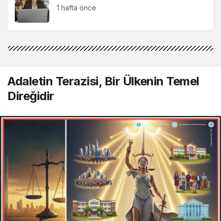
Şaban Bozbal
1 hafta önce
"Elif Gibi Dik Durabilmek"
Adaletin Terazisi, Bir Ülkenin Temel
Direğidir