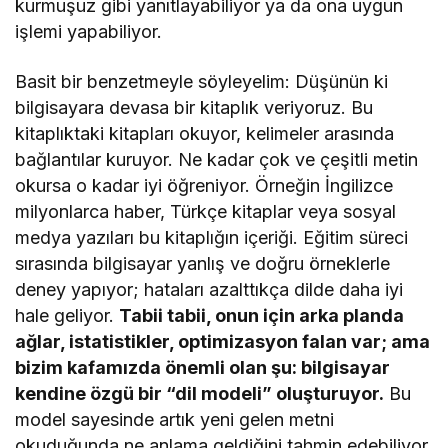
kurmuşuz gibi yanıtlayabiliyor ya da ona uygun
işlemi yapabiliyor.
Basit bir benzetmeyle söyleyelim: Düşünün ki
bilgisayara devasa bir kitaplık veriyoruz. Bu
kitaplıktaki kitapları okuyor, kelimeler arasında
bağlantılar kuruyor. Ne kadar çok ve çeşitli metin
okursa o kadar iyi öğreniyor. Örneğin İngilizce
milyonlarca haber, Türkçe kitaplar veya sosyal
medya yazıları bu kitaplığın içeriği. Eğitim süreci
sırasında bilgisayar yanlış ve doğru örneklerle
deney yapıyor; hataları azalttıkça dilde daha iyi
hale geliyor.
Tabii tabii, onun için arka planda
ağlar, istatistikler, optimizasyon falan var; ama
bizim kafamızda önemli olan şu: bilgisayar
kendine özgü bir “dil modeli” oluşturuyor.
Bu
model sayesinde artık yeni gelen metni
okuduğunda ne anlama geldiğini tahmin edebiliyor,