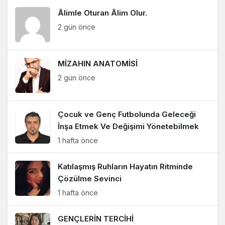
Âlimle Oturan Âlim Olur.
HANDE SANEM ÇINAR
2 gün önce
"İklim, Dünya ve Biz"
MİZAHIN ANATOMİSİ
AYDIN UZKAN
2 gün önce
"SIRTIMIZDAKİ İZLER"
Çocuk ve Genç Futbolunda Geleceği
İnşa Etmek Ve Değişimi Yönetebilmek
AYDIN UZKAN
1 hafta önce
"BÜKÜLMEDEN KIRILANLAR"
Katılaşmış Ruhların Hayatın Ritminde
Gül Akpınar
Çözülme Sevinci
"Aynı Masadaki Işıklar"
1 hafta önce
GENÇLERİN TERCİHİ