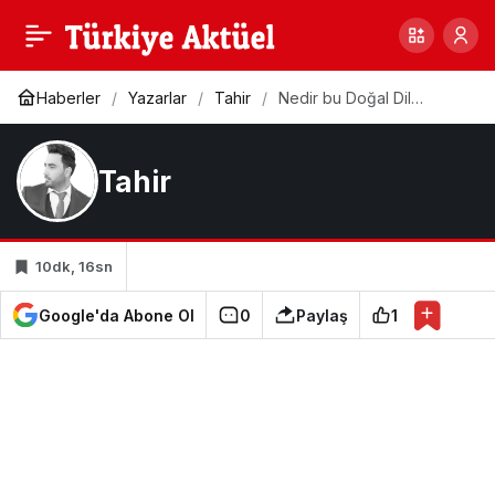
Adaletin Terazisi, Bir
6
Paylaş
Ülkenin Temel Direğidir
Haberler
Yazarlar
Tahir
Nedir bu Doğal Dil
İşleme?
Tahir
10dk, 16sn
Google'da Abone Ol
0
Paylaş
1