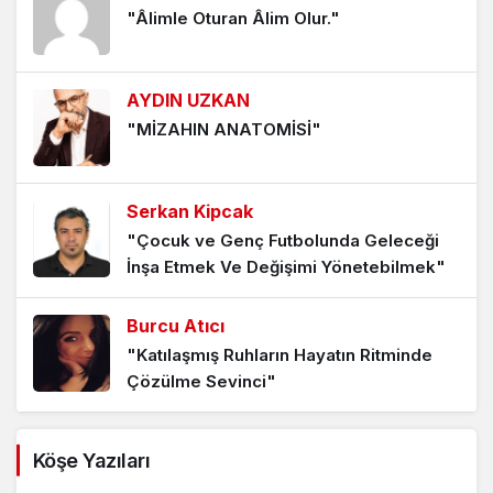
"Âlimle Oturan Âlim Olur."
Uykusuzlukla Mücadelede Uyku Hijyeni
ve Mindfulness Uygulamaları
10 ay önce
AYDIN UZKAN
"MİZAHIN ANATOMİSİ"
Serkan Kipcak
"Çocuk ve Genç Futbolunda Geleceği
İnşa Etmek Ve Değişimi Yönetebilmek"
Burcu Atıcı
"Katılaşmış Ruhların Hayatın Ritminde
Çözülme Sevinci"
Bahar Ayhan Balcıoğlu
Köşe Yazıları
"GENÇLERİN TERCİHİ"