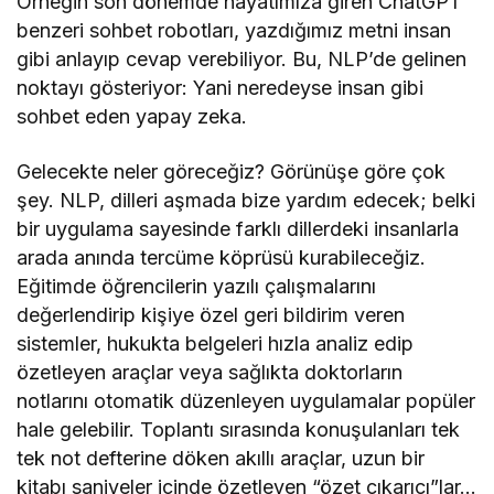
Örneğin son dönemde hayatımıza giren ChatGPT
benzeri sohbet robotları, yazdığımız metni insan
gibi anlayıp cevap verebiliyor. Bu, NLP’de gelinen
noktayı gösteriyor: Yani neredeyse insan gibi
sohbet eden yapay zeka.
Gelecekte neler göreceğiz? Görünüşe göre çok
şey. NLP, dilleri aşmada bize yardım edecek; belki
bir uygulama sayesinde farklı dillerdeki insanlarla
arada anında tercüme köprüsü kurabileceğiz.
Eğitimde öğrencilerin yazılı çalışmalarını
değerlendirip kişiye özel geri bildirim veren
sistemler, hukukta belgeleri hızla analiz edip
özetleyen araçlar veya sağlıkta doktorların
notlarını otomatik düzenleyen uygulamalar popüler
hale gelebilir. Toplantı sırasında konuşulanları tek
tek not defterine döken akıllı araçlar, uzun bir
kitabı saniyeler içinde özetleyen “özet çıkarıcı”lar…