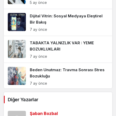
5 ay önce
Dijital Vitrin: Sosyal Medyaya Eleştirel
Bir Bakış
7 ay önce
TABAKTA YALNIZLIK VAR : YEME
BOZUKLUKLARI
7 ay önce
Beden Unutmaz: Travma Sonrası Stres
Bozukluğu
7 ay önce
Dijital Çağda Odaklanmak: Zihinsel
Diğer Yazarlar
Esneklik
9 ay önce
Şaban Bozbal